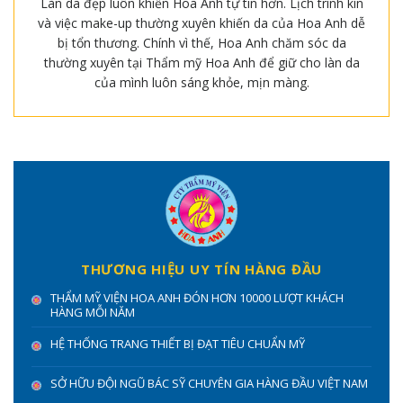
Làn da đẹp luôn khiến Hoa Anh tự tin hơn. Lịch trình kín
và việc make-up thường xuyên khiến da của Hoa Anh dễ
bị tổn thương. Chính vì thế, Hoa Anh chăm sóc da
thường xuyên tại Thẩm mỹ Hoa Anh để giữ cho làn da
của mình luôn sáng khỏe, mịn màng.
THƯƠNG HIỆU UY TÍN HÀNG ĐẦU
THẨM MỸ VIỆN HOA ANH ĐÓN HƠN 10000 LƯỢT KHÁCH
HÀNG MỖI NĂM
HỆ THỐNG TRANG THIẾT BỊ ĐẠT TIÊU CHUẨN MỸ
SỞ HỮU ĐỘI NGŨ BÁC SỸ CHUYÊN GIA HÀNG ĐẦU VIỆT NAM