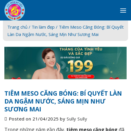
Skip
to
content
Trang chủ /
Tin làm đẹp
/ Tiêm Meso Căng Bóng: Bí Quyết
Làn Da Ngậm Nước, Sáng Mịn Như Sương Mai
TIÊM MESO CĂNG BÓNG: BÍ QUYẾT LÀN
DA NGẬM NƯỚC, SÁNG MỊN NHƯ
SƯƠNG MAI
Posted on
21/04/2025
by
Sully Sully
Trong những năm gần đây,
tiêm meso căng bóng
đã