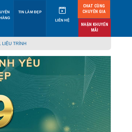
CHAT CÙNG
CHUYÊN GIA
UYỆN
TIN LÀM ĐẸP
 HÀNG
LIÊN HỆ
NHẬN KHUYẾN
MÃI
 LIỆU TRÌNH