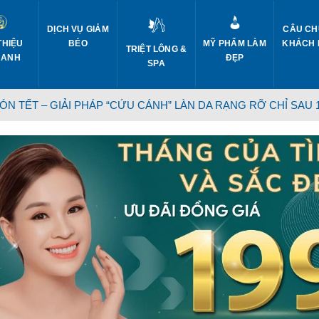
DỊCH VỤ GIẢM
CÂU CH
THIỆU
BÉO
MỸ PHẨM LÀM
KHÁCH
TRIỆT LÔNG &
 ANH
ĐẸP
SPA
N TẾT – GIẢI PHÁP “CỨU CÁNH” LÀN DA RẠNG RỠ CHỈ SAU 1