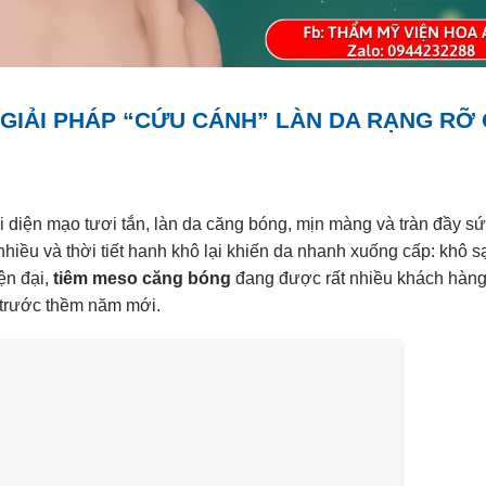
GIẢI PHÁP “CỨU CÁNH” LÀN DA RẠNG RỠ 
i diện mạo tươi tắn, làn da căng bóng, mịn màng và tràn đầy sứ
hiều và thời tiết hanh khô lại khiến da nhanh xuống cấp: khô s
ện đại,
tiêm meso căng bóng
đang được rất nhiều khách hàng
ả trước thềm năm mới.