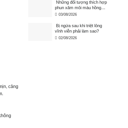
Những đối tượng thích hợp
phun xăm môi màu hồng
cam san hô?
03/08/2026
Bị ngứa sau khi triệt lông
vĩnh viễn phải làm sao?
02/08/2026
mịn, căng
m.
 không