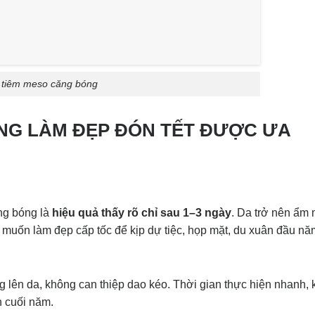
tiêm meso căng bóng
ÓNG LÀM ĐẸP ĐÓN TẾT ĐƯỢC ƯA
ng bóng là
hiệu quả thấy rõ chỉ sau 1–3 ngày
. Da trở nên ẩm 
 muốn làm đẹp cấp tốc để kịp dự tiệc, họp mặt, du xuân đầu nă
 lên da, không can thiệp dao kéo. Thời gian thực hiện nhanh,
n cuối năm.