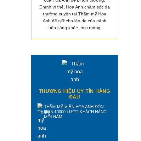
của Hoa Anh dễ bị tổn thương.
Chính vì thế, Hoa Anh chăm sóc da
thường xuyên tại Thẩm mỹ Hoa
Anh để giữ cho làn da của mình
luôn sáng khỏe, mịn màng.
THƯƠNG HIỆU UY TÍN HÀNG
ĐẦU
THẨM MỸ VIỆN HOA ANH ĐÓN
HƠN 10000 LƯỢT KHÁCH HÀNG
MỖI NĂM