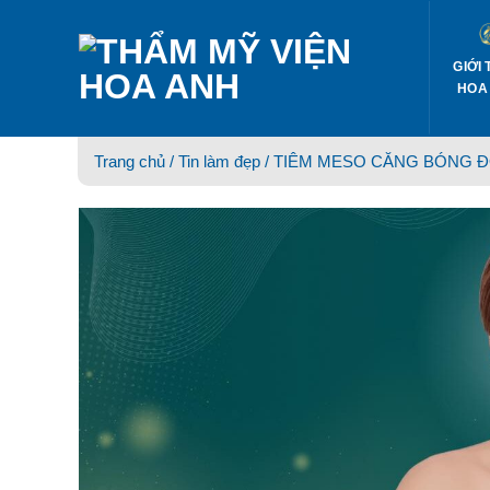
Skip
to
content
GIỚI 
HOA
Trang chủ /
Tin làm đẹp
/ TIÊM MESO CĂNG BÓNG ĐÓ