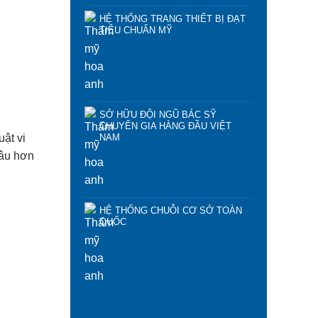
HỆ THỐNG TRANG THIẾT BỊ ĐẠT
TIÊU CHUẨN MỸ
SỞ HỮU ĐỘI NGŨ BÁC SỸ
CHUYÊN GIA HÀNG ĐẦU VIỆT
ật vi
NAM
sâu hơn
HỆ THỐNG CHUỖI CƠ SỞ TOÀN
QUỐC