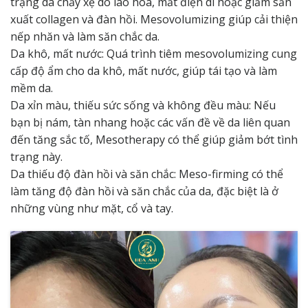
trạng da chảy xệ do lão hóa, mất điện di hoặc giảm sản
xuất collagen và đàn hồi. Mesovolumizing giúp cải thiện
nếp nhăn và làm săn chắc da.
Da khô, mất nước: Quá trình tiêm mesovolumizing cung
cấp độ ẩm cho da khô, mất nước, giúp tái tạo và làm
mềm da.
Da xỉn màu, thiếu sức sống và không đều màu: Nếu
bạn bị nám, tàn nhang hoặc các vấn đề về da liên quan
đến tăng sắc tố, Mesotherapy có thể giúp giảm bớt tình
trạng này.
Da thiếu độ đàn hồi và săn chắc: Meso-firming có thể
làm tăng độ đàn hồi và săn chắc của da, đặc biệt là ở
những vùng như mặt, cổ và tay.