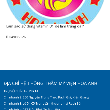
Làm sao sử dụng vitamin B1 để làm trắng da ?
04/08/2026
ĐỊA CHỈ HỆ THỐNG THẨM MỸ VIỆN HOA ANH
TRỤ SỞ CHÍNH - TPHCM
Chi nhánh 2: 260 Nguyễn Trung Trực, Rạch Giá, Kiên Giang
Chi nhánh 3: Lô 5 - C5 Trung tâm thương mại Rạch Sỏi
Chi nhánh 4: 257 Trần Phú, Tp Bạc Liêu