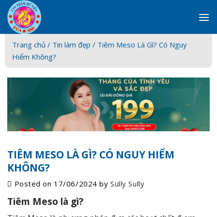
Skip
to
content
Trang chủ /
Tin làm đẹp
/ Tiêm Meso Là Gì? Có Nguy
Hiểm Không?
TIÊM MESO LÀ GÌ? CÓ NGUY HIỂM
KHÔNG?
Posted on
17/06/2024
by
Sully Sully
Tiêm Meso là gì?