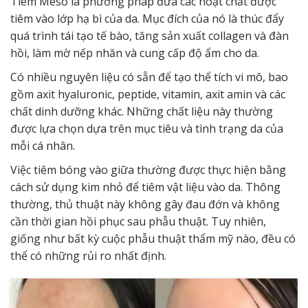
Tiêm Meso
là phương pháp đưa các hoạt chất được
tiêm vào lớp hạ bì của da. Mục đích của nó là thúc đẩy
quá trình tái tạo tế bào, tăng sản xuất collagen và đàn
hồi, làm mờ nếp nhăn và cung cấp độ ẩm cho da.
Có nhiều nguyên liệu có sẵn để tạo thể tích vi mô, bao
gồm axit hyaluronic, peptide, vitamin, axit amin và các
chất dinh dưỡng khác. Những chất liệu này thường
được lựa chọn dựa trên mục tiêu và tình trạng da của
mỗi cá nhân.
Việc tiêm bóng vào giữa thường được thực hiện bằng
cách sử dụng kim nhỏ để tiêm vật liệu vào da. Thông
thường, thủ thuật này không gây đau đớn và không
cần thời gian hồi phục sau phẫu thuật. Tuy nhiên,
giống như bất kỳ cuộc phẫu thuật thẩm mỹ nào, đều có
thể có những rủi ro nhất định.