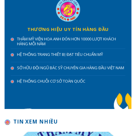
THƯƠNG HIỆU UY TÍN HÀNG ĐẦU
THẨM MỸ VIỆN HOA ANH ĐÓN HƠN 10000 LƯỢT KHÁCH
HÀNG MỖI NĂM
HỆ THỐNG TRANG THIẾT BỊ ĐẠT TIÊU CHUẨN MỸ
SỞ HỮU ĐỘI NGŨ BÁC SỸ CHUYÊN GIA HÀNG ĐẦU VIỆT NAM
HỆ THỐNG CHUỖI CƠ SỞ TOÀN QUỐC
TIN XEM NHIỀU