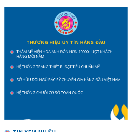
THƯƠNG HIỆU UY TÍN HÀNG ĐẦU
THẨM MỸ VIỆN HOA ANH ĐÓN HƠN 10000 LƯỢT KHÁCH
HÀNG MỖI NĂM
HỆ THỐNG TRANG THIẾT BỊ ĐẠT TIÊU CHUẨN MỸ
SỞ HỮU ĐỘI NGŨ BÁC SỸ CHUYÊN GIA HÀNG ĐẦU VIỆT NAM
HỆ THỐNG CHUỖI CƠ SỞ TOÀN QUỐC