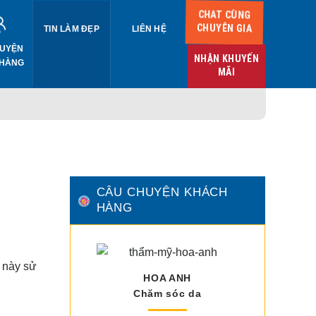
CHAT CÙNG
CHUYÊN GIA
TIN LÀM ĐẸP
LIÊN HỆ
UYỆN
NHẬN KHUYẾN
 HÀNG
MÃI
CÂU CHUYỆN KHÁCH
HÀNG
 này sử
HOA ANH
Chăm sóc da