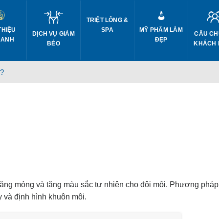
TRIỆT LÔNG &
THIỆU
SPA
MỸ PHẨM LÀM
DỊCH VỤ GIẢM
CÂU CH
 ANH
ĐẸP
BÉO
KHÁCH
g?
 căng mỏng và tăng màu sắc tự nhiên cho đôi môi. Phương pháp
y và định hình khuôn môi.