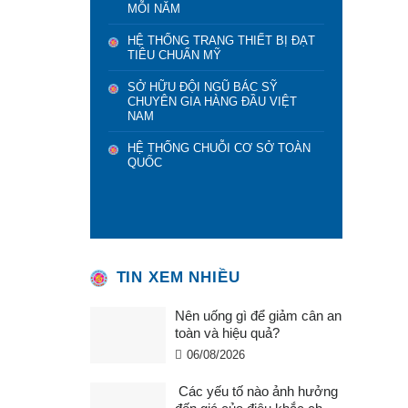
MỖI NĂM
HỆ THỐNG TRANG THIẾT BỊ ĐẠT
TIÊU CHUẨN MỸ
SỞ HỮU ĐỘI NGŨ BÁC SỸ
CHUYÊN GIA HÀNG ĐẦU VIỆT
NAM
HỆ THỐNG CHUỖI CƠ SỞ TOÀN
QUỐC
TIN XEM NHIỀU
Nên uống gì để giảm cân an
toàn và hiệu quả?
06/08/2026
Các yếu tố nào ảnh hưởng