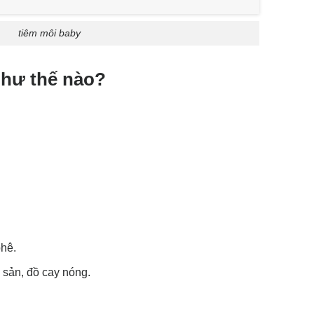
tiêm môi baby
như thế nào?
phê.
 sản, đồ cay nóng.