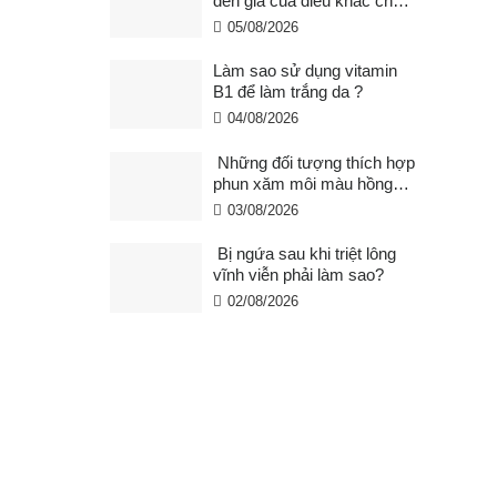
đến giá của điêu khắc chân
mày ?
05/08/2026
Làm sao sử dụng vitamin
B1 để làm trắng da ?
04/08/2026
Những đối tượng thích hợp
phun xăm môi màu hồng
cam san hô?
03/08/2026
Bị ngứa sau khi triệt lông
vĩnh viễn phải làm sao?
02/08/2026