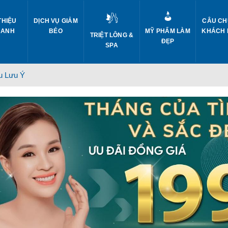
THIỆU
DỊCH VỤ GIẢM
CÂU CH
 ANH
BÉO
MỸ PHẨM LÀM
KHÁCH
TRIỆT LÔNG &
ĐẸP
SPA
u Lưu Ý