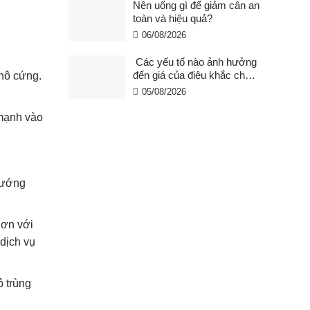
Nên uống gì để giảm cân an
toàn và hiệu quả?
06/08/2026
Các yếu tố nào ảnh hưởng
đến giá của điêu khắc chân
khô cứng.
mày ?
05/08/2026
 mạnh vào
 hướng
hơn với
dịch vụ
ô trùng