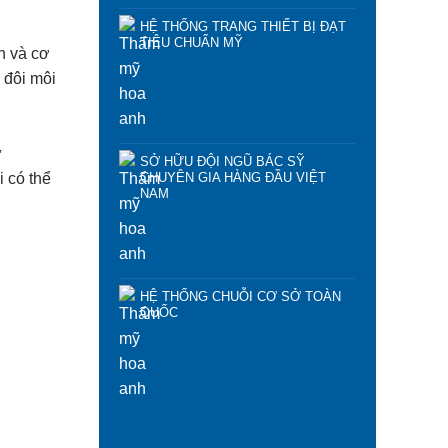
HỆ THỐNG TRANG THIẾT BỊ ĐẠT
TIÊU CHUẨN MỸ
ên và cơ
 đôi môi
ư
SỞ HỮU ĐỘI NGŨ BÁC SỸ
CHUYÊN GIA HÀNG ĐẦU VIỆT
 có thể
NAM
HỆ THỐNG CHUỖI CƠ SỞ TOÀN
QUỐC