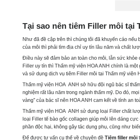
Tại sao nên tiêm Filler môi t
Như đã đề cập trên thì chúng tôi đã khuyến cáo nếu b
của môi thì phải tìm địa chỉ uy tín lâu năm và chất lượ
Điều này sẽ đảm bảo an toàn cho môi, lẫn sức khỏe 
Filler uy tín thì Thẩm mỹ viện HOA ANH chính là một
và sử dụng dịch vụ tiêm Filler môi tại Thẩm mỹ việ
Thẩm mỹ viện HOA ANH sở hữu đội ngũ bác sĩ thẩm mỹ
nghiệm rất lâu năm trong ngành thẩm mỹ. Do đó, mọi t
vàng” của bác sĩ nên HOA ANH cam kết về tính an t
Thẩm mỹ viện HOA ANH sử dụng loại Filler chất lượn
loại Filler tế bào gốc collagen giúp môi lên dáng cực 
phần độc hại, không gây tác dụng phụ, cũng như bi
Để được tư vấn cụ thể về chuyên đề
Tiêm filler môi
t