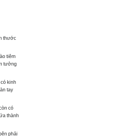
ch thước
ào tiêm
in tưởng
 có kinh
Bàn tay
còn có
hứa thành
bên phải