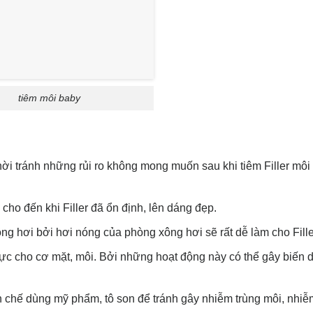
tiêm môi baby
i tránh những rủi ro không mong muốn sau khi tiêm Filler môi 
ho đến khi Filler đã ổn định, lên dáng đẹp.
ng hơi bởi hơi nóng của phòng xông hơi sẽ rất dễ làm cho Filler
lực cho cơ mặt, môi. Bởi những hoạt động này có thể gây biến
han chế dùng mỹ phẩm, tô son để tránh gây nhiễm trùng môi, nhiễ