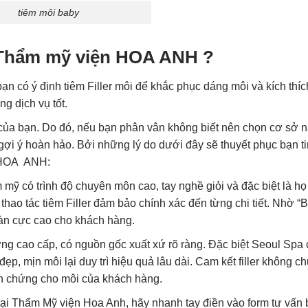
tiêm môi baby
ại Thẩm mỹ viện HOA ANH ?
ạn có ý định tiêm Filler môi để khắc phục dáng môi và kích thí
ng dịch vụ tốt.
của bạn. Do đó, nếu bạn phân vân không biết nên chọn cơ sở n
 gợi ý hoàn hảo. Bởi những lý do dưới đây sẽ thuyết phục bạn t
n HOA ANH:
 có trình độ chuyên môn cao, tay nghề giỏi và đặc biệt là họ
hao tác tiêm Filler đảm bảo chính xác đến từng chi tiết. Nhờ “
oàn cực cao cho khách hàng.
g cao cấp, có nguồn gốc xuất xứ rõ ràng. Đặc biệt Seoul Spa 
đẹp, mịn môi lại duy trì hiệu quả lâu dài. Cam kết filler không c
ến chứng cho môi của khách hàng.
ại Thẩm Mỹ viện Hoa Anh, hãy nhanh tay điền vào form tư vấn 