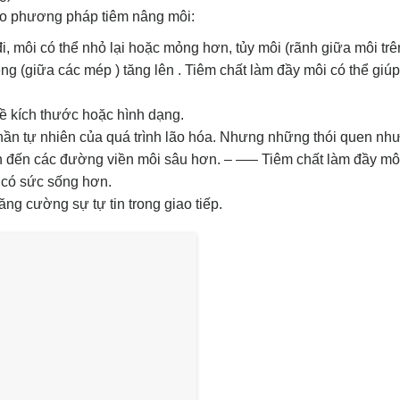
ảo phương pháp tiêm nâng môi:
đi, môi có thể nhỏ lại hoặc mỏng hơn, tủy môi (rãnh giữa môi tr
g (giữa các mép ) tăng lên . Tiêm chất làm đầy môi có thể giúp
ề kích thước hoặc hình dạng.
ần tự nhiên của quá trình lão hóa. Nhưng những thói quen nh
dẫn đến các đường viền môi sâu hơn. – —– Tiêm chất làm đầy môi
 có sức sống hơn.
ăng cường sự tự tin trong giao tiếp.