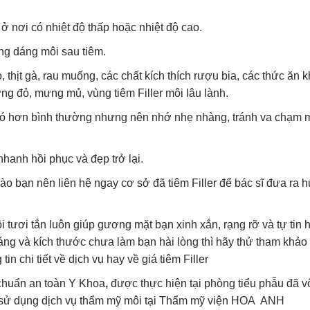
 ở nơi có nhiệt độ thấp hoặc nhiệt độ cao.
ng dáng môi sau tiêm.
 thịt gà, rau muống, các chất kích thích rượu bia, các thức ăn 
g đỏ, mưng mủ, vùng tiêm Filler môi lâu lành.
sẽ khó hơn bình thường nhưng nên nhớ nhẹ nhàng, tránh va chạm
nhanh hồi phục và đẹp trở lại.
nào bạn nên liên hệ ngay cơ sở đã tiêm Filler để bác sĩ đưa ra
 tươi tắn luôn giúp gương mặt bạn xinh xắn, rạng rỡ và tự tin 
ng và kích thước chưa làm bạn hài lòng thì hãy thử tham khảo 
n chi tiết về dịch vụ hay về giá tiêm Filler
 chuẩn an toàn Y Khoa
,
được thực hiện tại phòng tiểu phẫu đã v
i sử dụng dịch vụ thẩm mỹ môi tại Thẩm mỹ viện HOA ANH