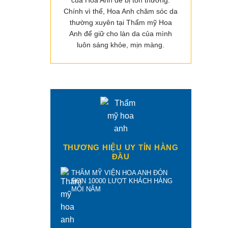
của Hoa Anh dễ bị tổn thương.
Chính vì thế, Hoa Anh chăm sóc da
thường xuyên tại Thẩm mỹ Hoa
Anh để giữ cho làn da của mình
luôn sáng khỏe, mịn màng.
THƯƠNG HIỆU UY TÍN HÀNG
ĐẦU
THẨM MỸ VIỆN HOA ANH ĐÓN
HƠN 10000 LƯỢT KHÁCH HÀNG
MỖI NĂM