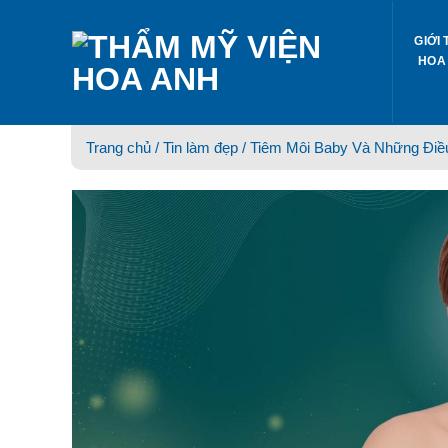
Skip
to
GIỚI 
content
HOA
Trang chủ /
Tin làm đẹp
/ Tiêm Môi Baby Và Những Điề