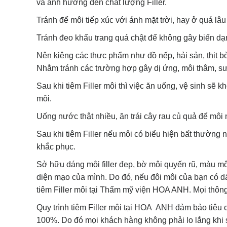
và ảnh hưởng đến chất lượng Filler.
Tránh để môi tiếp xúc với ánh mặt trời, hay ở quá lâu
Tránh đeo khẩu trang quá chật để không gây biến dạ
Nên kiêng các thực phẩm như đồ nếp, hải sản, thịt bò,
Nhằm tránh các trường hợp gây dị ứng, môi thâm, sưn
Sau khi tiêm Filler môi thì việc ăn uống, vệ sinh 
môi.
Uống nước thật nhiều, ăn trái cây rau củ quả để môi 
Sau khi tiêm Filler nếu môi có biểu hiện bất thường 
khắc phục.
Sở hữu dáng môi filler đẹp, bờ môi quyến rũ, màu môi
diện mạo của mình. Do đó, nếu đôi môi của bạn có dá
tiêm Filler môi tại Thẩm mỹ viện HOA ANH. Mọi thông ti
Quy trình tiêm Filler môi tại HOA ANH đảm bảo tiêu
100%. Do đó mọi khách hàng không phải lo lắng kh