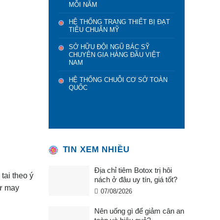
MỖI NĂM
HỆ THỐNG TRANG THIẾT BỊ ĐẠT
TIÊU CHUẨN MỸ
SỞ HỮU ĐỘI NGŨ BÁC SỸ
CHUYÊN GIA HÀNG ĐẦU VIỆT
NAM
HỆ THỐNG CHUỖI CƠ SỞ TOÀN
QUỐC
TIN XEM NHIỀU
Địa chỉ tiêm Botox trị hôi
 tai theo
ý
nách ở đâu uy tín, giá tốt?
sự may
07/08/2026
Nên uống gì để giảm cân an