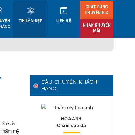
CHAT CÙNG
CHUYÊN GIA
UYỆN
TIN LÀM ĐẸP
LIÊN HỆ
NHẬN KHUYẾN
 HÀNG
MÃI
Y
CÂU CHUYỆN KHÁCH
HÀNG
HOA ANH
 đến sức
Chăm sóc da
ề thẩm mỹ