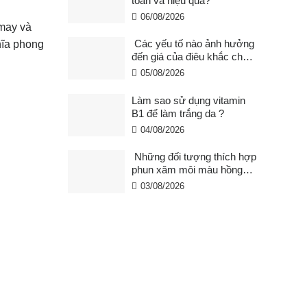
toàn và hiệu quả?
06/08/2026
 may và
Các yếu tố nào ảnh hưởng
hĩa phong
đến giá của điêu khắc chân
mày ?
05/08/2026
Làm sao sử dụng vitamin
B1 để làm trắng da ?
04/08/2026
Những đối tượng thích hợp
phun xăm môi màu hồng
cam san hô?
03/08/2026