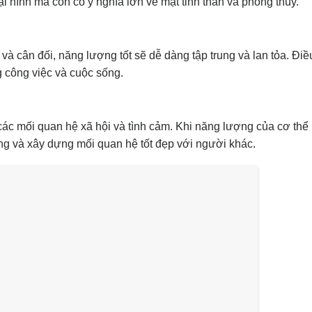
ại hình mà còn có ý nghĩa lớn về mặt tinh thần và phong thủy.
và cân đối, năng lượng tốt sẽ dễ dàng tập trung và lan tỏa. Điề
g công việc và cuộc sống.
các mối quan hệ xã hội và tình cảm. Khi năng lượng của cơ thể 
ng và xây dựng mối quan hệ tốt đẹp với người khác.