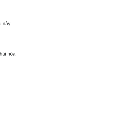
u này
hài hòa,