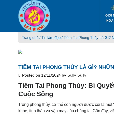
Skip
to
content
GIỚI 
HOA
Trang chủ /
Tin làm đẹp
/ Tiêm Tai Phong Thủy Là Gì? 
TIÊM TAI PHONG THỦY LÀ GÌ? NHỮN
Posted on
12/11/2024
by
Sully Sully
Tiêm Tai Phong Thủy: Bí Quyế
Cuộc Sống
Trong phong thủy, cơ thể con người được coi là một
khỏe, tinh thần và vận may của chúng ta. Gần đây, việ