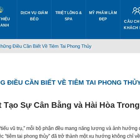
DỊCH VỤ GIẢM
TRIỆT LÔNG &
MỸ PHẨM LÀM
THIỆU
BÉO
SPA
ĐẸP
CÂU CH
 ANH
KHÁCH
Những Điều Cần Biết Về Tiêm Tai Phong Thủy
G ĐIỀU CẦN BIẾT VỀ TIÊM TAI PHONG THỦ
t Tạo Sự Cân Bằng và Hài Hòa Trong
 “tiểu vũ trụ,” mỗi bộ phận đều mang năng lượng và ảnh hưởng
c “
tiêm tai phong thủy
” đã trở thành một xu hướng không chỉ v