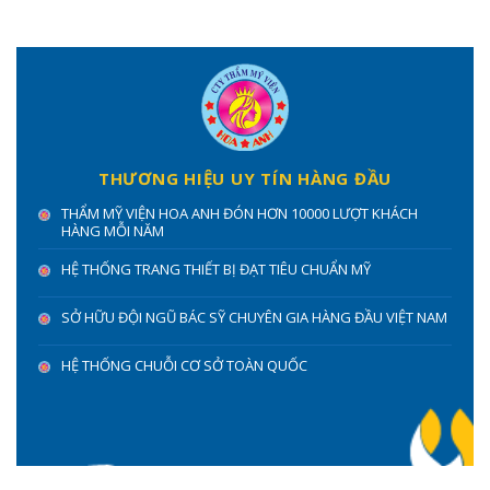
THƯƠNG HIỆU UY TÍN HÀNG ĐẦU
THẨM MỸ VIỆN HOA ANH ĐÓN HƠN 10000 LƯỢT KHÁCH
HÀNG MỖI NĂM
HỆ THỐNG TRANG THIẾT BỊ ĐẠT TIÊU CHUẨN MỸ
SỞ HỮU ĐỘI NGŨ BÁC SỸ CHUYÊN GIA HÀNG ĐẦU VIỆT NAM
HỆ THỐNG CHUỖI CƠ SỞ TOÀN QUỐC