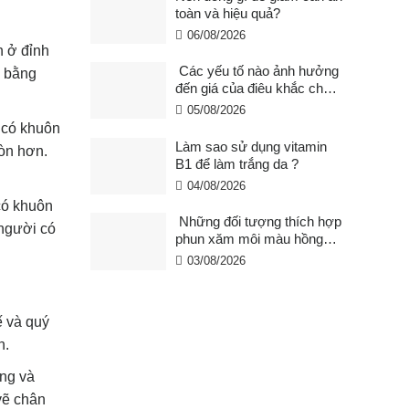
toàn và hiệu quả?
06/08/2026
n ở đỉnh
Các yếu tố nào ảnh hưởng
a bằng
đến giá của điêu khắc chân
mày ?
05/08/2026
 có khuôn
Làm sao sử dụng vitamin
ròn hơn.
B1 để làm trắng da ?
04/08/2026
có khuôn
Những đối tượng thích hợp
 người có
phun xăm môi màu hồng
cam san hô?
03/08/2026
ế và quý
n.
ng và
vẽ chân