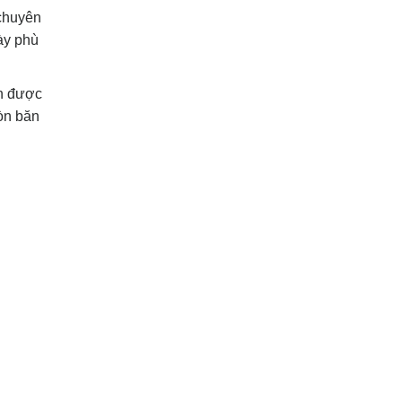
 chuyên
ày phù
n được
òn băn