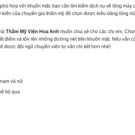
phù hợp với khuôn mặt, bạn cần tìm kiếm dịch vụ vẽ lông mày
ý kiến của chuyên gia thẩm mỹ để chọn được kiểu dáng lông m
mà
Thẩm Mỹ Viện Hoa Anh
muốn chia sẻ cho các chị em. Chọ
t điểm và tôn lên những đường nét trên khuôn mặt. Nếu vẫn c
để được đội ngũ chuyên viên tư vấn chi tiết hơn nhé!
ả nam và nữ
hể bỏ qua