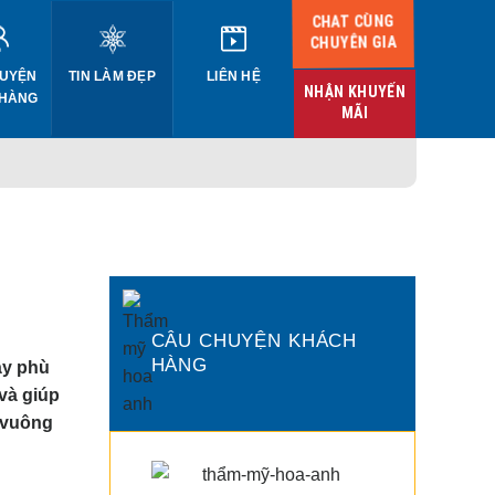
CHAT CÙNG
CHUYÊN GIA
UYỆN
TIN LÀM ĐẸP
LIÊN HỆ
NHẬN KHUYẾN
 HÀNG
MÃI
CÂU CHUYỆN KHÁCH
HÀNG
ày phù
và giúp
 vuông