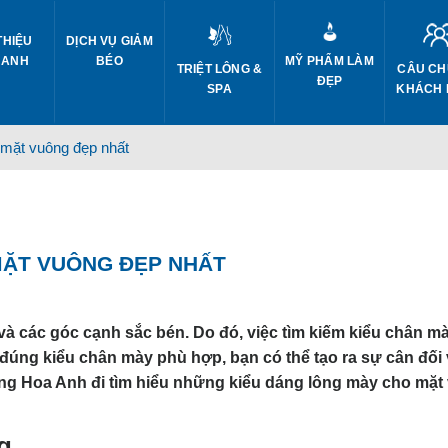
THIỆU
DỊCH VỤ GIẢM
 ANH
BÉO
MỸ PHẨM LÀM
CÂU CH
TRIỆT LÔNG &
ĐẸP
KHÁCH
SPA
 mặt vuông đẹp nhất
MẶT VUÔNG ĐẸP NHẤT
à các góc cạnh sắc bén. Do đó, việc tìm kiếm kiểu chân m
đúng kiểu chân mày phù hợp, bạn có thể tạo ra sự cân đối 
ng Hoa Anh đi tìm hiểu những kiểu dáng lông mày cho mặt
g