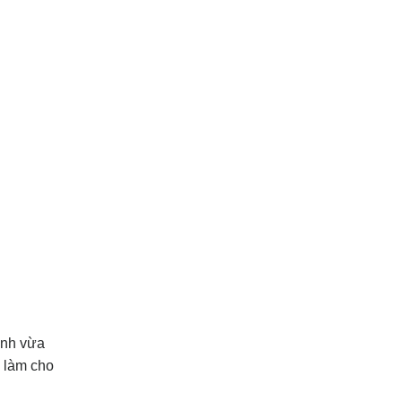
ạnh vừa
à làm cho