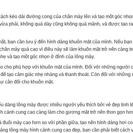
cách kéo dài đường cong của chân mày lên và tạo một góc nhọ
vừa phải, không quá dày cũng không quá mảnh, và được tạo r
mắt, bạn cần lưu ý đến hình dáng khuôn mặt của mình. Nếu bạn
chân mày quá cao vì điều này sẽ làm khuôn mặt trở nên càng t
hẹ và tạo một góc nhọn ở đỉnh của lông mày.
ao cho phù hợp với khuôn mặt của mình. Đối với những người 
để tạo cảm giác nhẹ nhàng và thanh thoát. Còn đối với những
sự cân đối cho khuôn mặt.
u dáng lông mày được nhiều người yêu thích bởi vẻ đẹp tinh t
hình cánh cung cao càng làm cho gương mặt trở nên thon gọn hơ
đuôi mày cao hơn so với phần giữa, tạo nên hình dáng hơi co
áng lông mày hình cánh cung cao đẹp, bạn cần phải biết cách 