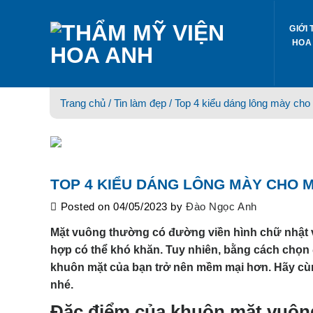
Skip
to
GIỚI 
content
HOA
Trang chủ /
Tin làm đẹp
/ Top 4 kiểu dáng lông mày cho
TOP 4 KIỂU DÁNG LÔNG MÀY CHO 
Posted on
04/05/2023
by
Đào Ngọc Anh
Mặt vuông thường có đường viền hình chữ nhật v
hợp có thể khó khăn. Tuy nhiên, bằng cách chọn 
khuôn mặt của bạn trở nên mềm mại hơn. Hãy cù
nhé.
Đặc điểm của khuôn mặt vuôn