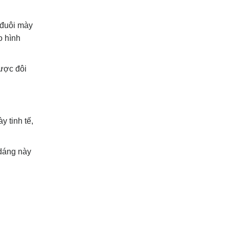
 đuôi mày
o hình
được đôi
 tinh tế,
 dáng này