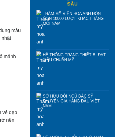
ĐẦU
THẨM MỸ VIỆN HOA ANH ĐÓN
HƠN 10000 LƯỢT KHÁCH HÀNG
MỖI NĂM
ử dụng màu
 nhật
HỆ THỐNG TRANG THIẾT BỊ ĐẠT
cổ mảnh
TIÊU CHUẨN MỸ
SỞ HỮU ĐỘI NGŨ BÁC SỸ
CHUYÊN GIA HÀNG ĐẦU VIỆT
NAM
n vẻ đẹp
trở nên