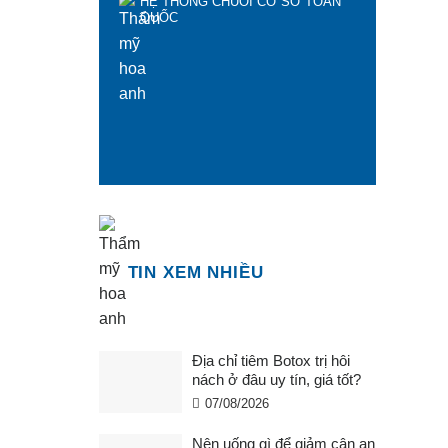
HỆ THỐNG CHUỖI CƠ SỞ TOÀN
QUỐC
TIN XEM NHIỀU
Địa chỉ tiêm Botox trị hôi
nách ở đâu uy tín, giá tốt?
07/08/2026
Nên uống gì để giảm cân an