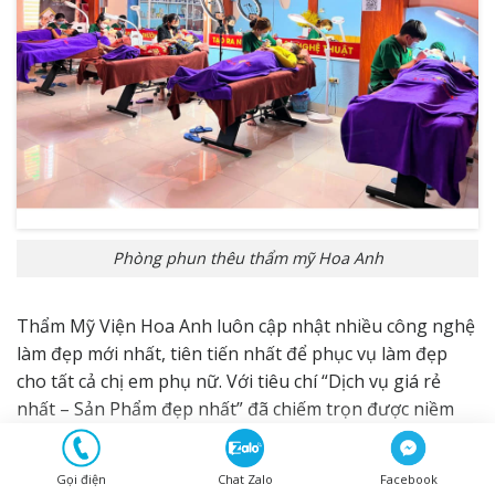
Phòng phun thêu thẩm mỹ Hoa Anh
Thẩm Mỹ Viện Hoa Anh luôn cập nhật nhiều công nghệ
làm đẹp mới nhất, tiên tiến nhất để phục vụ làm đẹp
cho tất cả chị em phụ nữ. Với tiêu chí “Dịch vụ giá rẻ
nhất – Sản Phẩm đẹp nhất” đã chiếm trọn được niềm
tin yêu của các chị em.
Hy vọng những thông tin về các gam màu phổ biến cho
Gọi điện
Chat Zalo
Facebook