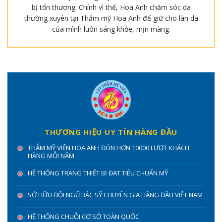
bị tổn thương. Chính vì thế, Hoa Anh chăm sóc da
thường xuyên tại Thẩm mỹ Hoa Anh để giữ cho làn da
của mình luôn sáng khỏe, mịn màng.
THƯƠNG HIỆU UY TÍN HÀNG ĐẦU
THẨM MỸ VIỆN HOA ANH ĐÓN HƠN 10000 LƯỢT KHÁCH
HÀNG MỖI NĂM
HỆ THỐNG TRANG THIẾT BỊ ĐẠT TIÊU CHUẨN MỸ
SỞ HỮU ĐỘI NGŨ BÁC SỸ CHUYÊN GIA HÀNG ĐẦU VIỆT NAM
HỆ THỐNG CHUỖI CƠ SỞ TOÀN QUỐC