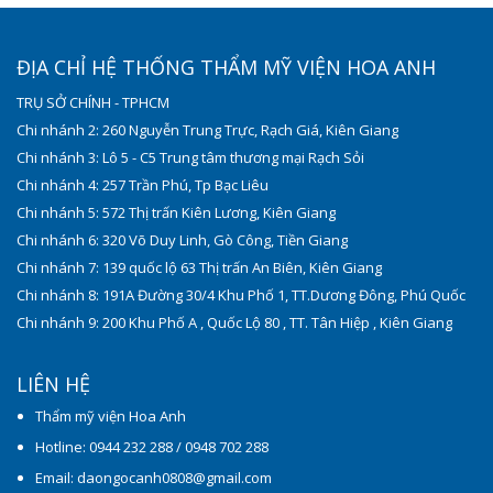
ĐỊA CHỈ HỆ THỐNG THẨM MỸ VIỆN HOA ANH
TRỤ SỞ CHÍNH - TPHCM
Chi nhánh 2: 260 Nguyễn Trung Trực, Rạch Giá, Kiên Giang
Chi nhánh 3: Lô 5 - C5 Trung tâm thương mại Rạch Sỏi
Chi nhánh 4: 257 Trần Phú, Tp Bạc Liêu
Chi nhánh 5: 572 Thị trấn Kiên Lương, Kiên Giang
Chi nhánh 6: 320 Võ Duy Linh, Gò Công, Tiền Giang
Chi nhánh 7: 139 quốc lộ 63 Thị trấn An Biên, Kiên Giang
Chi nhánh 8: 191A Đường 30/4 Khu Phố 1, TT.Dương Đông, Phú Quốc
Chi nhánh 9: 200 Khu Phố A , Quốc Lộ 80 , TT. Tân Hiệp , Kiên Giang
LIÊN HỆ
Thẩm mỹ viện Hoa Anh
Hotline: 0944 232 288 / 0948 702 288
Email: daongocanh0808@gmail.com