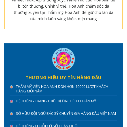
bị tổn thương. Chính vì thế, Hoa Anh chăm sóc da
thường xuyên tại Thẩm mỹ Hoa Anh để giữ cho làn da
của mình luôn sáng khỏe, mịn màng.
THƯƠNG HIỆU UY TÍN HÀNG ĐẦU
THẨM MỸ VIỆN HOA ANH ĐÓN HƠN 10000 LƯỢT KHÁCH
HÀNG MỖI NĂM
HỆ THỐNG TRANG THIẾT BỊ ĐẠT TIÊU CHUẨN MỸ
SỞ HỮU ĐỘI NGŨ BÁC SỸ CHUYÊN GIA HÀNG ĐẦU VIỆT NAM
HỆ THỐNG CHUỖI CƠ SỞ TOÀN QUỐC