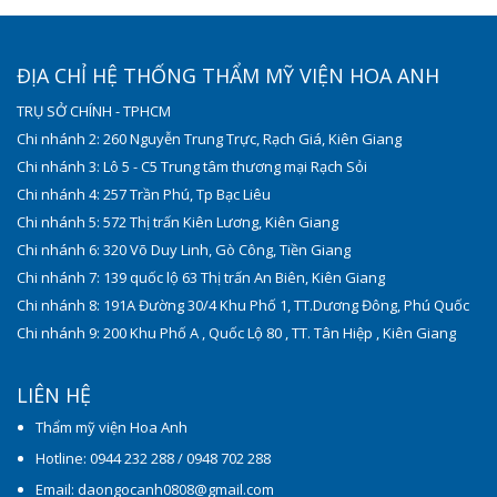
ĐỊA CHỈ HỆ THỐNG THẨM MỸ VIỆN HOA ANH
TRỤ SỞ CHÍNH - TPHCM
Chi nhánh 2: 260 Nguyễn Trung Trực, Rạch Giá, Kiên Giang
Chi nhánh 3: Lô 5 - C5 Trung tâm thương mại Rạch Sỏi
Chi nhánh 4: 257 Trần Phú, Tp Bạc Liêu
Chi nhánh 5: 572 Thị trấn Kiên Lương, Kiên Giang
Chi nhánh 6: 320 Võ Duy Linh, Gò Công, Tiền Giang
Chi nhánh 7: 139 quốc lộ 63 Thị trấn An Biên, Kiên Giang
Chi nhánh 8: 191A Đường 30/4 Khu Phố 1, TT.Dương Đông, Phú Quốc
Chi nhánh 9: 200 Khu Phố A , Quốc Lộ 80 , TT. Tân Hiệp , Kiên Giang
LIÊN HỆ
Thẩm mỹ viện Hoa Anh
Hotline: 0944 232 288 / 0948 702 288
Email: daongocanh0808@gmail.com