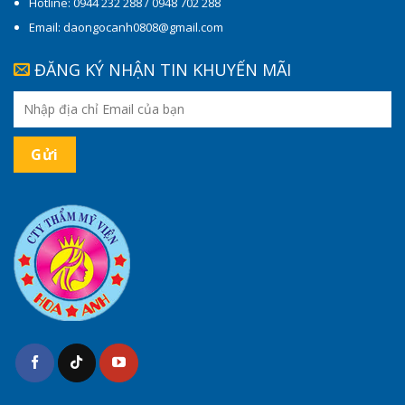
Hotline: 0944 232 288 / 0948 702 288
Email: daongocanh0808@gmail.com
ĐĂNG KÝ NHẬN TIN KHUYẾN MÃI