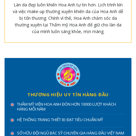
Làn da đẹp luôn khiến Hoa Anh tự tin hơn. Lịch trình kín
và việc make-up thường xuyên khiến da của Hoa Anh dễ
bị tổn thương. Chính vì thế, Hoa Anh chăm sóc da
thường xuyên tại Thẩm mỹ Hoa Anh để giữ cho làn da
của mình luôn sáng khỏe, mịn màng.
THƯƠNG HIỆU UY TÍN HÀNG ĐẦU
THẨM MỸ VIỆN HOA ANH ĐÓN HƠN 10000 LƯỢT KHÁCH
HÀNG MỖI NĂM
HỆ THỐNG TRANG THIẾT BỊ ĐẠT TIÊU CHUẨN MỸ
SỞ HỮU ĐỘI NGŨ BÁC SỸ CHUYÊN GIA HÀNG ĐẦU VIỆT NAM