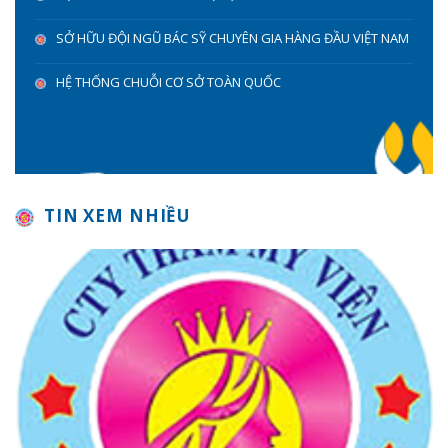
SỞ HỮU ĐỘI NGŨ BÁC SỸ CHUYÊN GIA HÀNG ĐẦU VIỆT NAM
HỆ THỐNG CHUỖI CƠ SỞ TOÀN QUỐC
TIN XEM NHIỀU