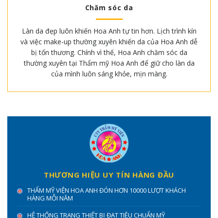
Chăm sóc da
Làn da đẹp luôn khiến Hoa Anh tự tin hơn. Lịch trình kín
và việc make-up thường xuyên khiến da của Hoa Anh dễ
bị tổn thương. Chính vì thế, Hoa Anh chăm sóc da
thường xuyên tại Thẩm mỹ Hoa Anh để giữ cho làn da
của mình luôn sáng khỏe, mịn màng.
THƯƠNG HIỆU UY TÍN HÀNG ĐẦU
THẨM MỸ VIỆN HOA ANH ĐÓN HƠN 10000 LƯỢT KHÁCH
HÀNG MỖI NĂM
HỆ THỐNG TRANG THIẾT BỊ ĐẠT TIÊU CHUẨN MỸ