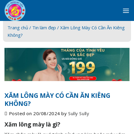
Skip
to
content
Trang chủ /
Tin làm đẹp
/ Xăm Lông Mày Có Cần Ăn Kiêng
Không?
XĂM LÔNG MÀY CÓ CẦN ĂN KIÊNG
KHÔNG?
Posted on
20/08/2024
by
Sully Sully
Xăm lông mày là gì?