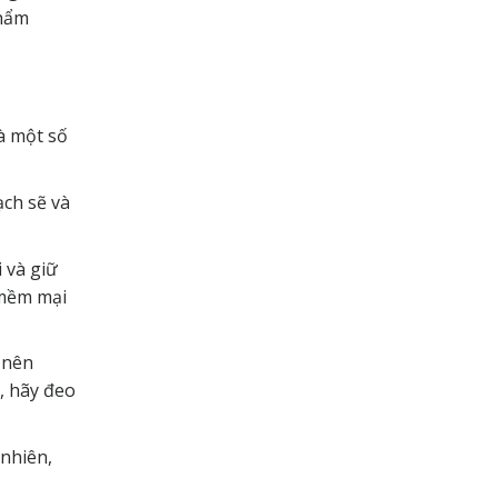
phẩm
à một số
ch sẽ và
 và giữ
 mềm mại
 nên
, hãy đeo
nhiên,