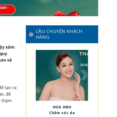
CÂU CHUYỆN KHÁCH
HÀNG
Vậy xăm
 quy
hơn về
ể tạo ra
ao, để
à thậm
HOA ANH
Chăm sóc da