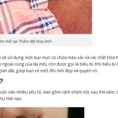
ăm môi tại Thẩm Mỹ Hoa Anh
sẽ sử dụng một loại mực có chứa màu sắc và các chất hóa 
goài cùng của da môi, còn được gọi là biểu bì. Khi biểu bì
gian dài, giúp bạn có một đôi môi đẹp và quyến rũ.
?
uộc vào nhiều yếu tố, bao gồm cách chăm sóc sau khi xăm, đ
hư thế nào.