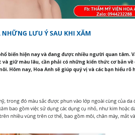
À NHỮNG LƯU Ý SAU KHI XĂM
hổ biến hiện nay và đang được nhiều người quan tâm. 
t và giữ màu lâu, cần phải có những kiến thức cơ bản về
ôi. Hôm nay, Hoa Anh sẽ giúp quý vị và các bạn hiểu rõ 
, trong đó màu sắc được phun vào lớp ngoài cùng của da đ
 xăm bao gồm việc sử dụng các dụng cụ nhỏ, như kim hoặc d
rên nhiều vùng trên cơ thể, bao gồm môi, chân mày, mắt v