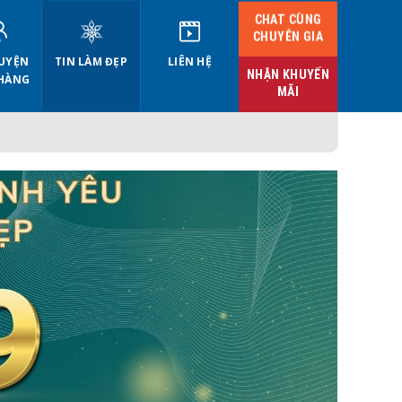
CHAT CÙNG
CHUYÊN GIA
UYỆN
TIN LÀM ĐẸP
LIÊN HỆ
NHẬN KHUYẾN
HÀNG
MÃI