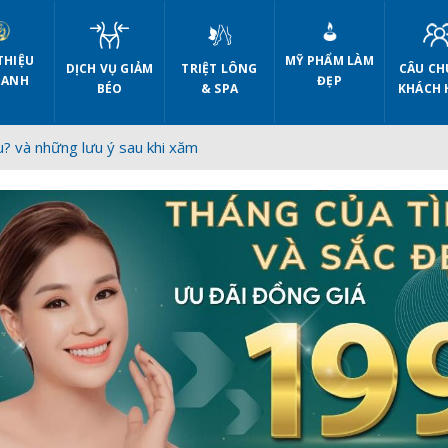
THIỆU
MỸ PHẨM LÀM
DỊCH VỤ GIẢM
CÂU CH
TRIỆT LÔNG
 ANH
ĐẸP
BÉO
KHÁCH 
& SPA
u? và những lưu ý sau khi xăm