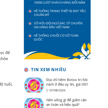
10000 LƯỢT KHÁCH HÀNG MỖI NĂM
HỆ THỐNG TRANG THIẾT BỊ ĐẠT TIÊU
CHUẨN MỸ
SỞ HỮU ĐỘI NGŨ BÁC SỸ CHUYÊN
GIA HÀNG ĐẦU VIỆT NAM
HỆ THỐNG CHUỖI CƠ SỞ TOÀN
QUỐC
học để
 khỏe
TIN XEM NHIỀU
Địa chỉ tiêm Botox trị hôi
ộ tuổi,
nách ở đâu uy tín, giá tốt?
07/08/2026
Nên uống gì để giảm cân
an toàn và hiệu quả?