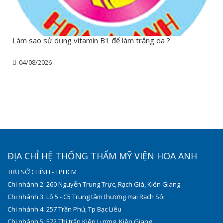
Làm sao sử dụng vitamin B1 để làm trắng da ?
04/08/2026
ĐỊA CHỈ HỆ THỐNG THẨM MỸ VIỆN HOA ANH
TRỤ SỞ CHÍNH - TPHCM
Chi nhánh 2: 260 Nguyễn Trung Trực, Rạch Giá, Kiên Giang
Chi nhánh 3: Lô 5 - C5 Trung tâm thương mại Rạch Sỏi
Chi nhánh 4: 257 Trần Phú, Tp Bạc Liêu
Chi nhánh 5: 572 Thị trấn Kiên Lương, Kiên Giang