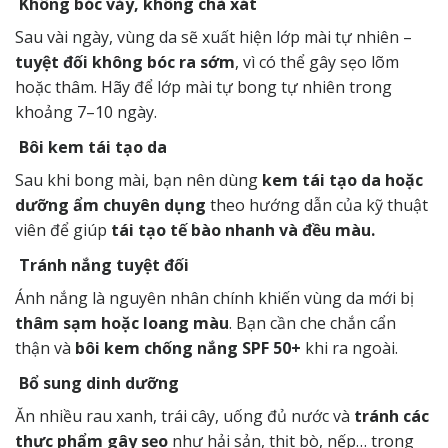
Không bóc vảy, không chà xát
Sau vài ngày, vùng da sẽ xuất hiện lớp mài tự nhiên –
tuyệt đối không bóc ra sớm
, vì có thể gây sẹo lõm
hoặc thâm. Hãy để lớp mài tự bong tự nhiên trong
khoảng 7–10 ngày.
Bôi kem tái tạo da
Sau khi bong mài, bạn nên dùng
kem tái tạo da hoặc
dưỡng ẩm chuyên dụng
theo hướng dẫn của kỹ thuật
viên để giúp
tái tạo tế bào nhanh và đều màu.
Tránh nắng tuyệt đối
Ánh nắng là nguyên nhân chính khiến vùng da mới bị
thâm sạm hoặc loang màu
. Bạn cần che chắn cẩn
thận và
bôi kem chống nắng SPF 50+
khi ra ngoài.
Bổ sung dinh dưỡng
Ăn nhiều rau xanh, trái cây, uống đủ nước và
tránh các
thực phẩm gây sẹo
như hải sản, thịt bò, nếp… trong