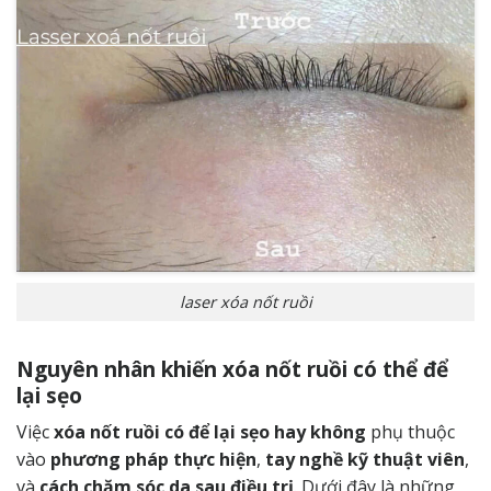
laser xóa nốt ruồi
Nguyên nhân khiến xóa nốt ruồi có thể để
lại sẹo
Việc
xóa nốt ruồi có để lại sẹo hay không
phụ thuộc
vào
phương pháp thực hiện
,
tay nghề kỹ thuật viên
,
và
cách chăm sóc da sau điều trị
. Dưới đây là những