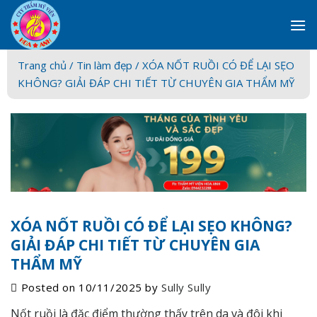
Skip
to
content
Trang chủ /
Tin làm đẹp
/ XÓA NỐT RUỒI CÓ ĐỂ LẠI SẸO
KHÔNG? GIẢI ĐÁP CHI TIẾT TỪ CHUYÊN GIA THẨM MỸ
XÓA NỐT RUỒI CÓ ĐỂ LẠI SẸO KHÔNG?
GIẢI ĐÁP CHI TIẾT TỪ CHUYÊN GIA
THẨM MỸ
Posted on
10/11/2025
by
Sully Sully
Nốt ruồi là đặc điểm thường thấy trên da và đôi khi