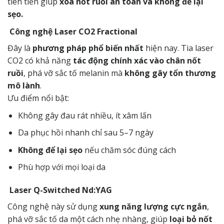
tiên tiến giúp
xóa nốt ruồi an toàn và không để lại
sẹo.
Công nghệ Laser CO2 Fractional
Đây là
phương pháp phổ biến nhất
hiện nay. Tia laser
CO2 có khả năng
tác động chính xác vào chân nốt
ruồi
, phá vỡ sắc tố melanin mà
không gây tổn thương
mô lành
.
Ưu điểm nổi bật:
Không gây đau rát nhiều, ít xâm lấn
Da phục hồi nhanh chỉ sau 5–7 ngày
Không để lại sẹo
nếu chăm sóc đúng cách
Phù hợp với mọi loại da
Laser Q-Switched Nd:YAG
Công nghệ này sử dụng
xung năng lượng cực ngắn
,
phá vỡ sắc tố da một cách nhẹ nhàng, giúp
loại bỏ nốt