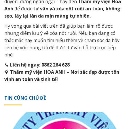
duyên, đừng ngần ngại – hãy đến
Thẩm mỹ viện Hoa
Anh
để được
tư vấn và xóa nốt ruồi an toàn, không
sẹo, lấy lại làn da mịn màng tự nhiên.
Hy vọng qua bài viết trên đã giúp bạn làm rõ được
nhưng điểm lưu ý về xóa nốt ruồi. Nếu bạn đang có
thắc mắc hay muốn tìm hiểu thêm về chăm sóc da hãy
liên hệ
với chúng tôi để được tư vấn hỗ trợ trực tiếp
nhé!
📞
Liên hệ ngay: 0862 264 628
💎
Thẩm mỹ viện HOA ANH – Nơi sắc đẹp được tôn
vinh an toàn và tinh tế!
TIN CÙNG CHỦ ĐỀ