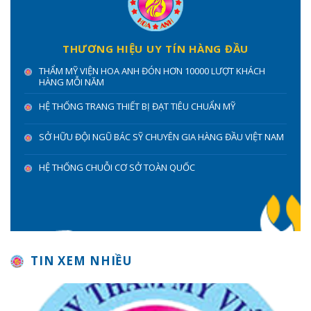
THƯƠNG HIỆU UY TÍN HÀNG ĐẦU
THẨM MỸ VIỆN HOA ANH ĐÓN HƠN 10000 LƯỢT KHÁCH
HÀNG MỖI NĂM
HỆ THỐNG TRANG THIẾT BỊ ĐẠT TIÊU CHUẨN MỸ
SỞ HỮU ĐỘI NGŨ BÁC SỸ CHUYÊN GIA HÀNG ĐẦU VIỆT NAM
HỆ THỐNG CHUỖI CƠ SỞ TOÀN QUỐC
TIN XEM NHIỀU