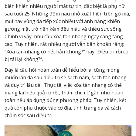
biến khiến nhiều người mất tự tin, đặc biệt là phụ nữ
sau tuổi 25. Những đốm nâu nhỏ xuất hiện trên gò má,
mũi hay vùng da tiếp xúc nhiều với ánh nắng khiến
gương mặt trở nên kém đều màu và thiếu sức sống.
Chính vì vậy, nhu cầu xóa tàn nhang ngày càng tăng
cao. Tuy nhiên, rất nhiều người vẫn băn khoăn rằng:
“Xóa tàn nhang có hết hẳn không?” hay “Điều trị rồi có
bị tái lại không?”.
Đây là câu hỏi hoàn toàn dễ hiểu bởi ai cũng mong
muốn làn da sau điều trị sẽ sạch nám, sạch tàn nhang
và duy trì lâu dài. Thực tế, việc
xóa tàn nhang
có thể
mang lại hiệu quả rõ rệt, thậm chí mờ gần như hoàn
toàn nếu áp dụng đúng phương pháp. Tuy nhiên, kết
quả còn phụ thuộc vào cơ địa, tình trạng da và cách
chăm sóc sau điều trị.