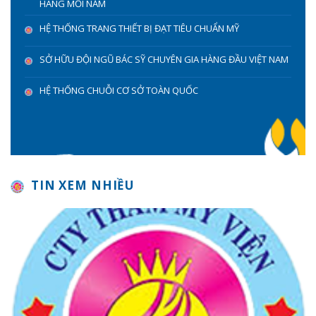
HÀNG MỖI NĂM
HỆ THỐNG TRANG THIẾT BỊ ĐẠT TIÊU CHUẨN MỸ
SỞ HỮU ĐỘI NGŨ BÁC SỸ CHUYÊN GIA HÀNG ĐẦU VIỆT NAM
HỆ THỐNG CHUỖI CƠ SỞ TOÀN QUỐC
TIN XEM NHIỀU