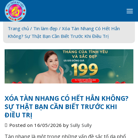
Skip
to
content
Trang chủ /
Tin làm đẹp
/ Xóa Tàn Nhang Có Hết Hẳn
Không? Sự Thật Bạn Cần Biết Trước Khi Điều Trị
XÓA TÀN NHANG CÓ HẾT HẲN KHÔNG?
SỰ THẬT BẠN CẦN BIẾT TRƯỚC KHI
ĐIỀU TRỊ
Posted on
16/05/2026
by
Sully Sully
Tàn nhang là một trong những vấn đề sắc tố da phổ