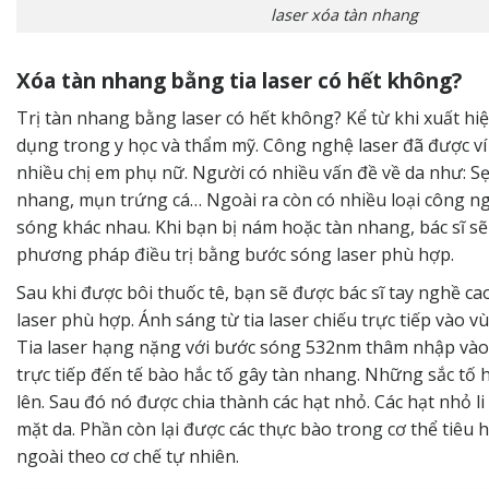
laser xóa tàn nhang
Xóa tàn nhang bằng tia laser có hết không?
Trị tàn nhang bằng laser có hết không? Kể từ khi xuất hi
dụng trong y học và thẩm mỹ. Công nghệ laser đã được ví
nhiều chị em phụ nữ. Người có nhiều vấn đề về da như: S
nhang, mụn trứng cá… Ngoài ra còn có nhiều loại công ngh
sóng khác nhau. Khi bạn bị nám hoặc tàn nhang, bác sĩ s
phương pháp điều trị bằng bước sóng laser phù hợp.
Sau khi được bôi thuốc tê, bạn sẽ được bác sĩ tay nghề cao
laser phù hợp. Ánh sáng từ tia laser chiếu trực tiếp vào v
Tia laser hạng nặng với bước sóng 532nm thâm nhập vào 
trực tiếp đến tế bào hắc tố gây tàn nhang. Những sắc tố 
lên. Sau đó nó được chia thành các hạt nhỏ. Các hạt nhỏ li 
mặt da. Phần còn lại được các thực bào trong cơ thể tiêu h
ngoài theo cơ chế tự nhiên.