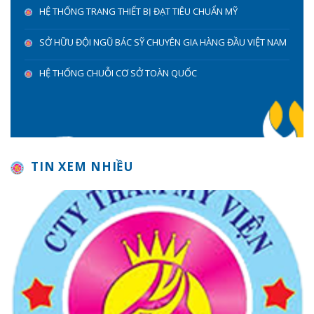
HỆ THỐNG TRANG THIẾT BỊ ĐẠT TIÊU CHUẨN MỸ
SỞ HỮU ĐỘI NGŨ BÁC SỸ CHUYÊN GIA HÀNG ĐẦU VIỆT NAM
HỆ THỐNG CHUỖI CƠ SỞ TOÀN QUỐC
TIN XEM NHIỀU