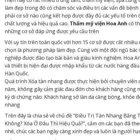
Hiện nay có rất nhiều trung tâm, thẩm mỹ viện, spa cung c
làm đẹp trong đó có chăm sóc và điều trị các vấn đề bệnh
phải cơ sở nào cũng kết hợp được đầy đủ các yếu tố trên 
chất lượng và hiệu quả cao.
Thẩm mỹ viện Hoa Anh
có th
những cơ sở đáp ứng được yêu cầu trên
Với uy tín trên toàn quốc với hơn 15 cơ sở được rất nhiều
chọn là phương pháp làm đẹp. Cùng với một đội ngũ bác s
nghiệp được đào tạo bài bản và giàu kinh nghiệm. Hoa 
và thiết bị hiện đại được nhập khẩu từ các nước hàng đầ
Hàn Quốc.
Quá trình Xóa tàn nhang được thực hiện bởi chuyên viên 
năm, không gây cảm giác đau đớn cho khách hàng cũng n
kỳ di chứng nào. Khách hàng sở làn da căng bóng, khỏe đ
nhang
Trên đây là chia sẻ về chủ đề “Điều Trị Tàn Nhang Bằng 
Không? Xóa Ở Đâu Thì Hiệu Quả?”, cảm ơn các bạn đã theo
nhé, chúc các bạn ngày càng xinh đẹp và luôn là người hạ