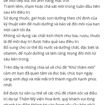
để môi tiếp xúc với ánh nắng mặt trời.
Tránh liếm, chạm hoặc chà xát môi trong tuần đầu tiên
sau khi điều trị.
Sử dụng thuốc, gel hoặc son dưỡng theo chỉ định của
kỹ thuật viên để nuôi dưỡng và bảo vệ đôi môi của bạn
một cách tối đa.
Không sử dụng các chất kích thích như bia, rượu, thuốc
lá để môi duy trì được hiệu quả sau điều trị.
Bổ sung cho cơ thể đủ nước và dưỡng chất, đặc biệt là
vitamin, để nuôi dưỡng và làm căng mọng đôi môi từ
sâu bên trong.
Trên đây là những chia sẻ về chủ đề “Khử thâm môi”
cảm ơn bạn đã quan tâm và đọc bài, chúc bạn ngày
càng xinh đẹp và mãi mãi trở thành người hạnh phúc
nhất.
Để được tư vấn cụ thể về các chủ đề chăm sóc và điều
trị da tại Thẩm Mỹ viện Hoa Anh, quý khách vui lòng
nhanh tay điền thông tin vào form yêu cầu bên phải