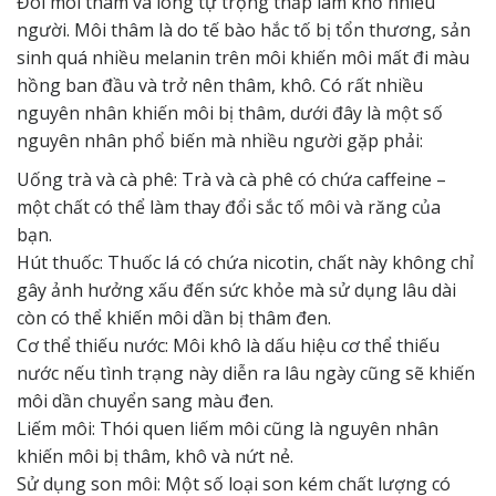
Đôi môi thâm và lòng tự trọng thấp làm khổ nhiều
người. Môi thâm là do tế bào hắc tố bị tổn thương, sản
sinh quá nhiều melanin trên môi khiến môi mất đi màu
hồng ban đầu và trở nên thâm, khô. Có rất nhiều
nguyên nhân khiến môi bị thâm, dưới đây là một số
nguyên nhân phổ biến mà nhiều người gặp phải:
Uống trà và cà phê: Trà và cà phê có chứa caffeine –
một chất có thể làm thay đổi sắc tố môi và răng của
bạn.
Hút thuốc: Thuốc lá có chứa nicotin, chất này không chỉ
gây ảnh hưởng xấu đến sức khỏe mà sử dụng lâu dài
còn có thể khiến môi dần bị thâm đen.
Cơ thể thiếu nước: Môi khô là dấu hiệu cơ thể thiếu
nước nếu tình trạng này diễn ra lâu ngày cũng sẽ khiến
môi dần chuyển sang màu đen.
Liếm môi: Thói quen liếm môi cũng là nguyên nhân
khiến môi bị thâm, khô và nứt nẻ.
Sử dụng son môi: Một số loại son kém chất lượng có