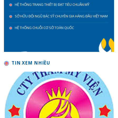
HỆ THỐNG TRANG THIẾT BỊ ĐẠT TIÊU CHUẨN MỸ
SỞ HỮU ĐỘI NGŨ BÁC SỸ CHUYÊN GIA HÀNG ĐẦU VIỆT NAM
HỆ THỐNG CHUỖI CƠ SỞ TOÀN QUỐC
TIN XEM NHIỀU