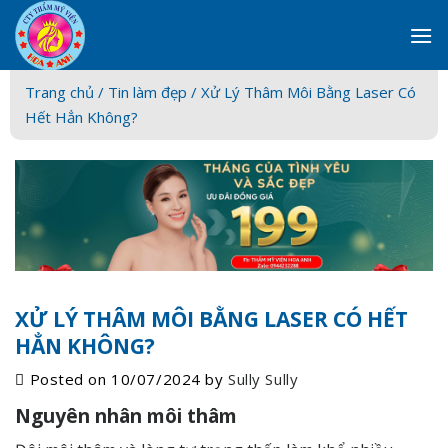
Skip
to
content
Trang chủ /
Tin làm đẹp
/ Xử Lý Thâm Môi Bằng Laser Có
Hết Hẳn Không?
XỬ LÝ THÂM MÔI BẰNG LASER CÓ HẾT
HẲN KHÔNG?
Posted on
10/07/2024
by
Sully Sully
Nguyên nhân môi thâm