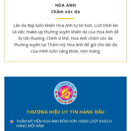
HOA ANH
Chăm sóc da
Làn da đẹp luôn khiến Hoa Anh tự tin hơn. Lịch trình kín
và việc make-up thường xuyên khiến da của Hoa Anh dễ
bị tổn thương. Chính vì thế, Hoa Anh chăm sóc da
thường xuyên tại Thẩm mỹ Hoa Anh để giữ cho làn da
của mình luôn sáng khỏe, mịn màng.
THƯƠNG HIỆU UY TÍN HÀNG ĐẦU
THẨM MỸ VIỆN HOA ANH ĐÓN HƠN 10000 LƯỢT KHÁCH
HÀNG MỖI NĂM