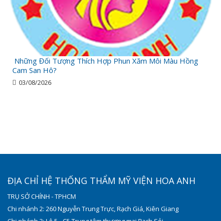
Những Đối Tượng Thích Hợp Phun Xăm Môi Màu Hồng
Cam San Hô?
03/08/2026
ĐỊA CHỈ HỆ THỐNG THẨM MỸ VIỆN HOA ANH
TRỤ SỞ CHÍNH - TPHCM
Chi nhánh 2: 260 Nguyễn Trung Trực, Rạch Giá, Kiên Giang
Chi nhánh 3: Lô 5 - C5 Trung tâm thương mại Rạch Sỏi