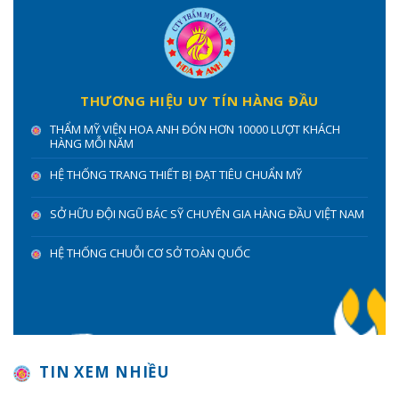
THƯƠNG HIỆU UY TÍN HÀNG ĐẦU
THẨM MỸ VIỆN HOA ANH ĐÓN HƠN 10000 LƯỢT KHÁCH
HÀNG MỖI NĂM
HỆ THỐNG TRANG THIẾT BỊ ĐẠT TIÊU CHUẨN MỸ
SỞ HỮU ĐỘI NGŨ BÁC SỸ CHUYÊN GIA HÀNG ĐẦU VIỆT NAM
HỆ THỐNG CHUỖI CƠ SỞ TOÀN QUỐC
TIN XEM NHIỀU