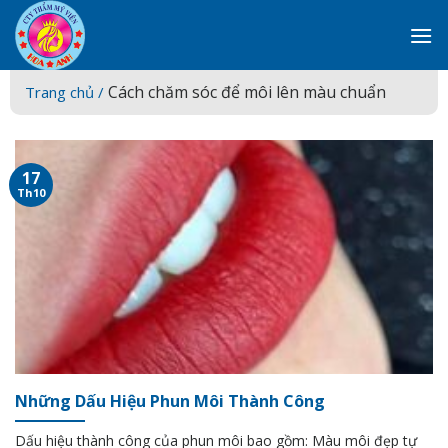
Skip
to
content
Cách chăm sóc để môi lên màu chuẩn
Trang chủ /
17
Th10
Những Dấu Hiệu Phun Môi Thành Công
Dấu hiệu thành công của phun môi bao gồm: Màu môi đẹp tự