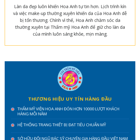
Làn da đẹp luôn khiến Hoa Anh tự tin hơn. Lịch trình kín
và việc make-up thường xuyên khiến da của Hoa Anh dễ
bị tổn thương. Chính vì thế, Hoa Anh chăm sóc da
thường xuyên tại Thẩm mỹ Hoa Anh để giữ cho làn da
của mình luôn sáng khỏe, mịn màng.
THƯƠNG HIỆU UY TÍN HÀNG ĐẦU
THẨM MỸ VIỆN HOA ANH ĐÓN HƠN 10000 LƯỢT KHÁCH
HÀNG MỖI NĂM
HỆ THỐNG TRANG THIẾT BỊ ĐẠT TIÊU CHUẨN MỸ
SỞ HỮU ĐỘI NGŨ BÁC SỸ CHUYÊN GIA HÀNG ĐẦU VIỆT NAM