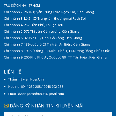
TRỤ SỞ CHÍNH - TPHCM
Chi nhánh 2: 260 Nguyễn Trung Trực, Rạch Giá, Kiên Giang
Chi nhánh 3: Lô 5 - C5 Trung tâm thương mại Rạch Sỏi
Chi nhánh 4: 257 Trần Phú, Tp Bạc Liêu
Chi nhánh 5: 572 Thị trấn Kiên Lương, Kiên Giang
Chi nhánh 6: 320 Võ Duy Linh, Gò Công, Tiền Giang
Chi nhánh 7: 139 quốc lộ 63 Thị trấn An Biên, Kiên Giang
Chi nhánh 8: 191A Đường 30/4 Khu Phố 1, TT.Dương Đông, Phú Quốc
Chi nhánh 9: 200 Khu Phố A , Quốc Lộ 80 , TT. Tân Hiệp , Kiên Giang
LIÊN HỆ
Thẩm mỹ viện Hoa Anh
Hotline: 0944 232 288 / 0948 702 288
Email: daongocanh0808@gmail.com
ĐĂNG KÝ NHẬN TIN KHUYẾN MÃI