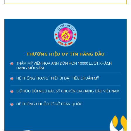
THƯƠNG HIỆU UY TÍN HÀNG ĐẦU
THẨM MỸ VIỆN HOA ANH ĐÓN HƠN 10000 LƯỢT KHÁCH
HÀNG MỖI NĂM
HỆ THỐNG TRANG THIẾT BỊ ĐẠT TIÊU CHUẨN MỸ
SỞ HỮU ĐỘI NGŨ BÁC SỸ CHUYÊN GIA HÀNG ĐẦU VIỆT NAM
HỆ THỐNG CHUỖI CƠ SỞ TOÀN QUỐC