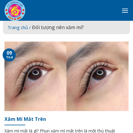
Skip
to
content
Đối tượng nên xăm mí?
Trang chủ /
09
Th4
Xăm Mí Mắt Trên
Xăm mí mắt là gì? Phun xăm mí mắt trên là một thủ thuật