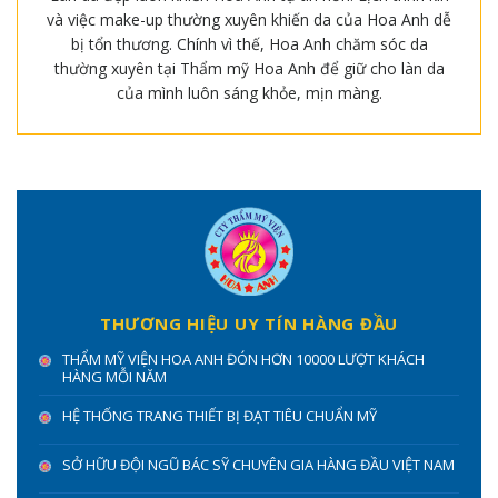
và việc make-up thường xuyên khiến da của Hoa Anh dễ
bị tổn thương. Chính vì thế, Hoa Anh chăm sóc da
thường xuyên tại Thẩm mỹ Hoa Anh để giữ cho làn da
của mình luôn sáng khỏe, mịn màng.
THƯƠNG HIỆU UY TÍN HÀNG ĐẦU
THẨM MỸ VIỆN HOA ANH ĐÓN HƠN 10000 LƯỢT KHÁCH
HÀNG MỖI NĂM
HỆ THỐNG TRANG THIẾT BỊ ĐẠT TIÊU CHUẨN MỸ
SỞ HỮU ĐỘI NGŨ BÁC SỸ CHUYÊN GIA HÀNG ĐẦU VIỆT NAM