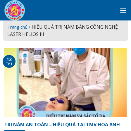
Skip
to
content
HIỆU QUẢ TRỊ NÁM BẰNG CÔNG NGHỆ
Trang chủ /
LASER HELIOS III
13
Th1
TRỊ NÁM AN TOÀN – HIỆU QUẢ TẠI TMV HOA ANH