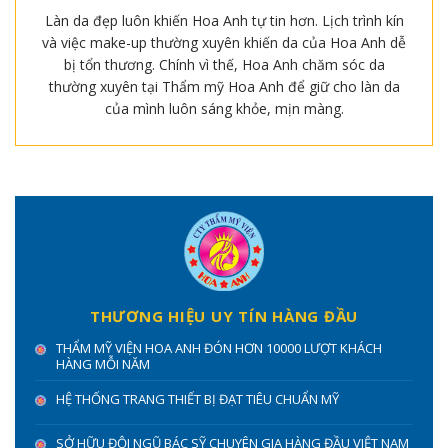
Làn da đẹp luôn khiến Hoa Anh tự tin hơn. Lịch trình kín
và việc make-up thường xuyên khiến da của Hoa Anh dễ
bị tổn thương. Chính vì thế, Hoa Anh chăm sóc da
thường xuyên tại Thẩm mỹ Hoa Anh để giữ cho làn da
của mình luôn sáng khỏe, mịn màng.
THƯƠNG HIỆU UY TÍN HÀNG ĐẦU
THẨM MỸ VIỆN HOA ANH ĐÓN HƠN 10000 LƯỢT KHÁCH
HÀNG MỖI NĂM
HỆ THỐNG TRANG THIẾT BỊ ĐẠT TIÊU CHUẨN MỸ
SỞ HỮU ĐỘI NGŨ BÁC SỸ CHUYÊN GIA HÀNG ĐẦU VIỆT NAM