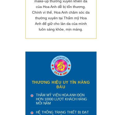
make-up thường xuyên khiến da
của Hoa Anh dễ bị tổn thương.
Chính vì thế, Hoa Anh chăm sóc da
thường xuyên tại Thẩm mỹ Hoa
Anh để giữ cho làn da của mình
luôn sáng khỏe, mịn màng.
THƯƠNG HIỆU UY TÍN HÀNG
ĐẦU
THẨM MỸ VIỆN HOA ANH ĐÓN
HƠN 10000 LƯỢT KHÁCH HÀNG
MỖI NĂM
HỆ THỐNG TRANG THIẾT BỊ ĐẠT