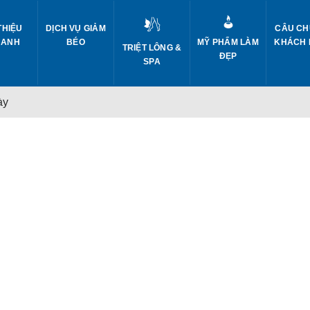
THIỆU
DỊCH VỤ GIẢM
CÂU CH
 ANH
BÉO
MỸ PHẨM LÀM
KHÁCH
TRIỆT LÔNG &
ĐẸP
SPA
ày