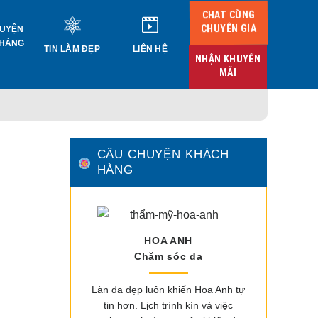
CHAT CÙNG
CHUYÊN GIA
UYỆN
 HÀNG
TIN LÀM ĐẸP
LIÊN HỆ
NHẬN KHUYẾN
MÃI
CÂU CHUYỆN KHÁCH
HÀNG
HOA ANH
Chăm sóc da
Làn da đẹp luôn khiến Hoa Anh tự
tin hơn. Lịch trình kín và việc