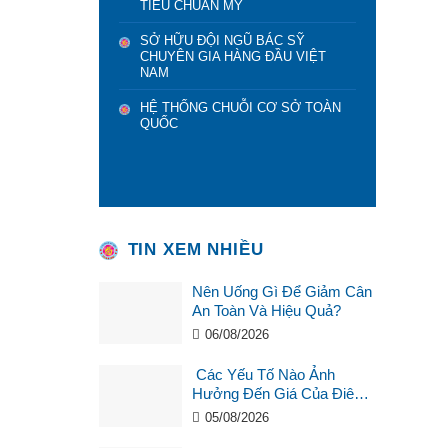
TIÊU CHUẨN MỸ
SỞ HỮU ĐỘI NGŨ BÁC SỸ
CHUYÊN GIA HÀNG ĐẦU VIỆT
NAM
HỆ THỐNG CHUỖI CƠ SỞ TOÀN
QUỐC
TIN XEM NHIỀU
Nên Uống Gì Để Giảm Cân
An Toàn Và Hiệu Quả?
06/08/2026
Các Yếu Tố Nào Ảnh
Hưởng Đến Giá Của Điêu
Khắc Chân Mày ?
05/08/2026