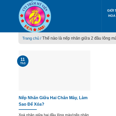
Skip
to
GIỚI 
content
HOA
Trang chủ /
Thế nào là nếp nhăn giữa 2 đầu lông m
11
Th3
Nếp Nhăn Giữa Hai Chân Mày, Làm
Sao Để Xóa?
Xoá nhăn giữa hai đầu lông mày(nếp nhăn