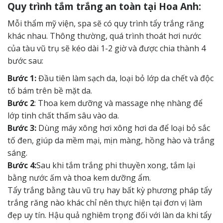
Quy trình tắm trắng an toàn tại Hoa Anh:
Mỗi thẩm mỹ viện, spa sẽ có quy trình tẩy trắng răng
khác nhau. Thông thường, quá trình thoát hơi nước
của tàu vũ trụ sẽ kéo dài 1-2 giờ và được chia thành 4
bước sau:
Bước 1:
Đầu tiên làm sạch da, loại bỏ lớp da chết và độc
tố bám trên bề mặt da.
Bước 2
: Thoa kem dưỡng và massage nhẹ nhàng để
lớp tinh chất thấm sâu vào da.
Bước 3:
Dùng máy xông hơi xông hơi da để loại bỏ sắc
tố đen, giúp da mềm mại, mịn màng, hồng hào và trắng
sáng.
Bước 4:
Sau khi tắm trắng phi thuyền xong, tắm lại
bằng nước ấm và thoa kem dưỡng ẩm.
Tẩy trắng bằng tàu vũ trụ hay bất kỳ phương pháp tẩy
trắng răng nào khác chỉ nên thực hiện tại đơn vị làm
đẹp uy tín. Hậu quả nghiêm trọng đối với làn da khi tẩy