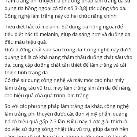
Tắm trắng phi thuyền là phương pháp làm trắng da sử
dụng tia hồng ngoại có tần số 3-3,8J tác động vào da.
Công nghệ làm trắng này có hai chức năng chính:
Tiêu diệt hắc tố melanin: Sử dụng tia hồng ngoại để
tiêu diệt hắc tố melanin, giúp da sáng hơn và dưỡng da
đều màu hiệu quả.
Đưa dưỡng chất vào sâu trong da: Công nghệ này được
quảng bá là có khả năng thẩm thấu dưỡng chất sâu vào
da, cung cấp dưỡng chất cần thiết để làm trắng và cải
thiện tình trạng da.
Có thể sử dụng công nghệ và máy móc cao như máy
làm trắng tàu vũ trụ, máy làm trắng làm ấm da để nâng
cao hiệu quả của quá trình làm trắng.
So với các phương pháp làm trắng da khác, công nghệ
làm trắng phi thuyền được các đơn vị mỹ phẩm quảng
bá có hiệu quả gấp 2-3 lần. Điều này được giải thích là
do việc sử dụng sóng nhiệt tàu vũ trụ, giúp da trở nên
sáng hơn rõ rệt. Ngoài ra, lượng bước sóng từ tàu vũ