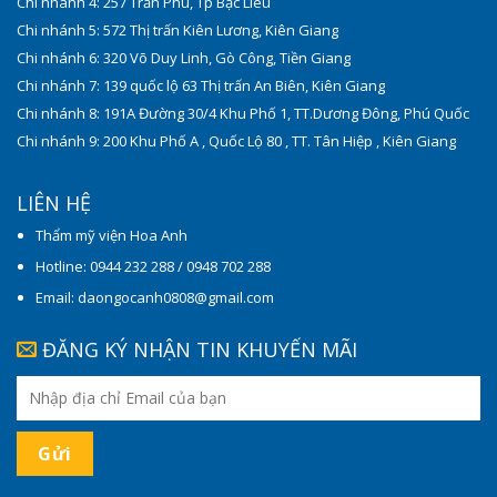
Chi nhánh 4: 257 Trần Phú, Tp Bạc Liêu
Chi nhánh 5: 572 Thị trấn Kiên Lương, Kiên Giang
Chi nhánh 6: 320 Võ Duy Linh, Gò Công, Tiền Giang
Chi nhánh 7: 139 quốc lộ 63 Thị trấn An Biên, Kiên Giang
Chi nhánh 8: 191A Đường 30/4 Khu Phố 1, TT.Dương Đông, Phú Quốc
Chi nhánh 9: 200 Khu Phố A , Quốc Lộ 80 , TT. Tân Hiệp , Kiên Giang
LIÊN HỆ
Thẩm mỹ viện Hoa Anh
Hotline: 0944 232 288 / 0948 702 288
Email: daongocanh0808@gmail.com
ĐĂNG KÝ NHẬN TIN KHUYẾN MÃI