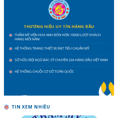
THƯƠNG HIỆU UY TÍN HÀNG ĐẦU
THẨM MỸ VIỆN HOA ANH ĐÓN HƠN 10000 LƯỢT KHÁCH
HÀNG MỖI NĂM
HỆ THỐNG TRANG THIẾT BỊ ĐẠT TIÊU CHUẨN MỸ
SỞ HỮU ĐỘI NGŨ BÁC SỸ CHUYÊN GIA HÀNG ĐẦU VIỆT NAM
HỆ THỐNG CHUỖI CƠ SỞ TOÀN QUỐC
TIN XEM NHIỀU