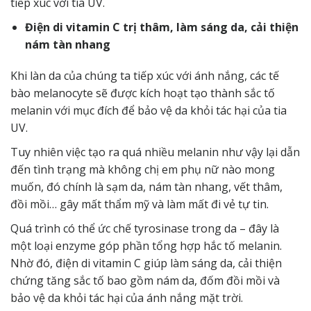
tiếp xúc với tia UV.
Điện di vitamin C trị thâm, làm sáng da, cải thiện
nám tàn nhang
Khi làn da của chúng ta tiếp xúc với ánh nắng, các tế
bào melanocyte sẽ được kích hoạt tạo thành sắc tố
melanin với mục đích để bảo vệ da khỏi tác hại của tia
UV.
Tuy nhiên việc tạo ra quá nhiều melanin như vậy lại dẫn
đến tình trạng mà không chị em phụ nữ nào mong
muốn, đó chính là sạm da, nám tàn nhang, vết thâm,
đồi mồi… gây mất thẩm mỹ và làm mất đi vẻ tự tin.
Quá trình có thể ức chế tyrosinase trong da – đây là
một loại enzyme góp phần tổng hợp hắc tố melanin.
Nhờ đó, điện di vitamin C giúp làm sáng da, cải thiện
chứng tăng sắc tố bao gồm nám da, đốm đồi mồi và
bảo vệ da khỏi tác hại của ánh nắng mặt trời.