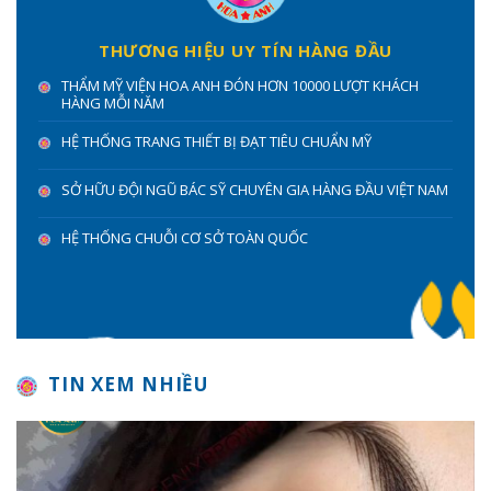
THƯƠNG HIỆU UY TÍN HÀNG ĐẦU
THẨM MỸ VIỆN HOA ANH ĐÓN HƠN 10000 LƯỢT KHÁCH
HÀNG MỖI NĂM
HỆ THỐNG TRANG THIẾT BỊ ĐẠT TIÊU CHUẨN MỸ
SỞ HỮU ĐỘI NGŨ BÁC SỸ CHUYÊN GIA HÀNG ĐẦU VIỆT NAM
HỆ THỐNG CHUỖI CƠ SỞ TOÀN QUỐC
TIN XEM NHIỀU