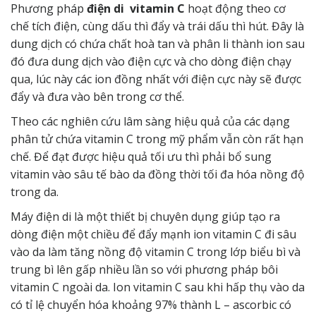
Phương pháp
điện di vitamin C
hoạt động theo cơ
chế tích điện, cùng dấu thì đẩy và trái dấu thì hút. Đây là
dung dịch có chứa chất hoà tan và phân li thành ion sau
đó đưa dung dịch vào điện cực và cho dòng điện chạy
qua, lúc này các ion đồng nhất với điện cực này sẽ được
đẩy và đưa vào bên trong cơ thể.
Theo các nghiên cứu lâm sàng hiệu quả của các dạng
phân tử chứa vitamin C trong mỹ phẩm vẫn còn rất hạn
chế. Để đạt được hiệu quả tối ưu thì phải bổ sung
vitamin vào sâu tế bào da đồng thời tối đa hóa nồng độ
trong da.
Máy điện di là một thiết bị chuyên dụng giúp tạo ra
dòng điện một chiều để đẩy mạnh ion vitamin C đi sâu
vào da làm tăng nồng độ vitamin C trong lớp biểu bì và
trung bì lên gấp nhiều lần so với phương pháp bôi
vitamin C ngoài da. Ion vitamin C sau khi hấp thụ vào da
có tỉ lệ chuyển hóa khoảng 97% thành L – ascorbic có