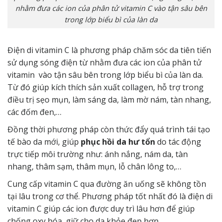
nhằm đưa các ion của phân tử vitamin C vào tận sâu bên
trong lớp biểu bì của làn da
Điện di vitamin C là phương pháp chăm sóc da tiên tiến
sử dụng sóng điện từ nhằm đưa các ion của phân tử
vitamin vào tận sâu bên trong lớp biểu bì của làn da.
Từ đó giúp kích thích sản xuất collagen, hỗ trợ trong
điều trị sẹo mụn, làm sáng da, làm mờ nám, tàn nhang,
các đốm đen,…
Đồng thời phương pháp còn thức đẩy quá trình tái tạo
tế bào da mới, giúp
phục hồi da hư tổn
do tác động
trực tiếp môi trường như: ánh nắng, nám da, tàn
nhang, thâm sạm, thâm mụn, lỗ chân lông to,…
Cung cấp vitamin C qua đường ăn uống sẽ không tồn
tại lâu trong cơ thể. Phương pháp tốt nhất đó là điện di
vitamin C giúp các ion được duy trì lâu hơn để giúp
chống oxy hóa, giữ cho da khỏe đẹp hơn.