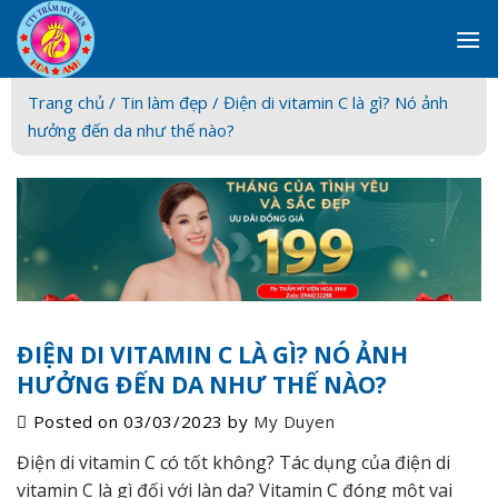
Skip
to
content
Trang chủ /
Tin làm đẹp
/ Điện di vitamin C là gì? Nó ảnh
hưởng đến da như thế nào?
ĐIỆN DI VITAMIN C LÀ GÌ? NÓ ẢNH
HƯỞNG ĐẾN DA NHƯ THẾ NÀO?
Posted on
03/03/2023
by
My Duyen
Điện di vitamin C có tốt không? Tác dụng của điện di
vitamin C là gì đối với làn da? Vitamin C đóng một vai