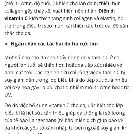
(môi trường, độ tuổi,..) khiến cho làn da bị thiếu hụt
collagen gây chảy xệ, xuất hiện nếp nhăn.
Điện di
vitamin C
kích thích tăng sinh collagen và elastin, hỗ
trợ trong
điều trị sẹo
mụn, cải thiện cấu trúc da, độ săn
chắc cho da.
Ngăn chặn các tác hại do tia cực tím
Một số báo cáo đã cho thấy nồng độ vitamin C ở da
người lớn tuổi sẽ thấp hơn hoặc da tiếp xúc nhiều với
ánh mặt trời. Các nghiên cứu chỉ rằng việc vitamin C bị
suy giảm dần trong lớp biểu bì là do tiếp xúc quá nhiều
với oxy hóa gây ra bởi chất ô nhiễm môi trường hoặc tia
UV.
Do đó việc bổ sung vitamin C cho da, đặc biệt cho lớp
biểu bì là hết sức cần thiết, giúp da chống lại số lượng
của tế bào Langerhans (tế bào miễn dịch giúp bảo vệ
da khỏi các yếu tố xâm nhập từ bên ngoài) suy giảm khi