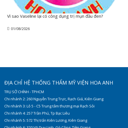
Vì sao Vaseline lại có công dụng trị mụn đầu đen?
01/08/2026
ĐỊA CHỈ HỆ THỐNG THẨM MỸ VIỆN HOA ANH
TRỤ SỞ CHÍNH - TPHCM
Chi nhánh 2: 260 Nguyễn Trung Trực, Rạch Giá, Kiên Giang
Chi nhánh 3: Lô 5 - C5 Trung tâm thương mại Rạch Sỏi
Chi nhánh 4: 257 Trần Phú, Tp Bạc Liêu
Chi nhánh 5: 572 Thị trấn Kiên Lương, Kiên Giang
Chi nhánh 6: 320 Võ Duy Linh, Gò Công, Tiền Giang