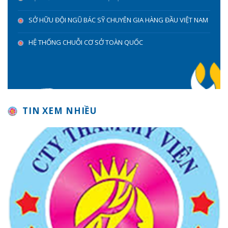
SỞ HỮU ĐỘI NGŨ BÁC SỸ CHUYÊN GIA HÀNG ĐẦU VIỆT NAM
HỆ THỐNG CHUỖI CƠ SỞ TOÀN QUỐC
TIN XEM NHIỀU