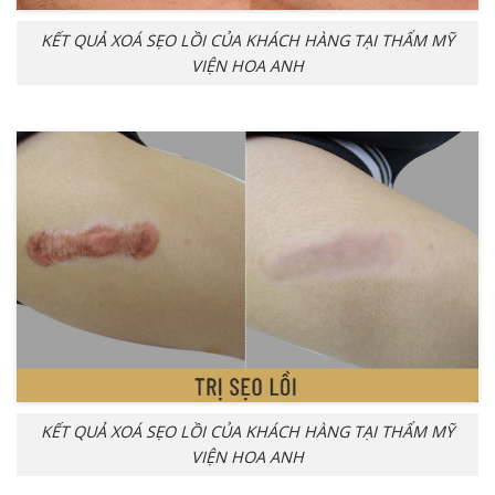
KẾT QUẢ XOÁ SẸO LỒI CỦA KHÁCH HÀNG TẠI THẨM MỸ
VIỆN HOA ANH
KẾT QUẢ XOÁ SẸO LỒI CỦA KHÁCH HÀNG TẠI THẨM MỸ
VIỆN HOA ANH