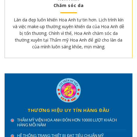
Chăm sóc da
Làn da đẹp luôn khiến Hoa Anh tự tin hơn. Lịch trình kín
và việc make-up thường xuyên khiến da của Hoa Anh dễ
bị tổn thương. Chính vì thế, Hoa Anh chăm sóc da
thường xuyên tại Thẩm mỹ Hoa Anh để giữ cho làn da
của mình luôn sáng khỏe, mịn màng.
THƯƠNG HIỆU UY TÍN HÀNG ĐẦU
THẨM MỸ VIỆN HOA ANH ĐÓN HƠN 10000 LƯỢT KHÁCH
HÀNG MỖI NĂM
HỆ THỐNG TRANG THIẾT BỊ ĐẠT TIÊU CHUẨN MỸ