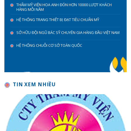
THẨM MỸ VIỆN HOA ANH ĐÓN HƠN 10000 LƯỢT KHÁCH
HÀNG MỖI NĂM
HỆ THỐNG TRANG THIẾT BỊ ĐẠT TIÊU CHUẨN MỸ
SỞ HỮU ĐỘI NGŨ BÁC SỸ CHUYÊN GIA HÀNG ĐẦU VIỆT NAM
HỆ THỐNG CHUỖI CƠ SỞ TOÀN QUỐC
TIN XEM NHIỀU