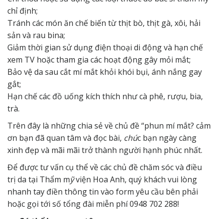
chỉ định;
Tránh các món ăn chế biến từ thịt bò, thịt gà, xôi, hải
sản và rau bina;
Giảm thời gian sử dụng điện thoại di động và hạn chế
xem TV hoặc tham gia các hoạt động gây mỏi mắt;
Bảo vệ da sau cắt mí mắt khỏi khói bụi, ánh nắng gay
gắt;
Hạn chế các đồ uống kích thích như cà phê, rượu, bia,
trà.
Trên đây là những chia sẻ về chủ đề “phun mí mắt? cảm
ơn bạn đã quan tâm và đọc bài,
chú
c bạn ngày càng
xinh đẹp và mãi mãi trở thành người hạnh phúc nhất.
Để được tư vấn cụ thể về các chủ đề chăm sóc và điều
trị da tại Thẩm m
ỹ
viện Hoa Anh, quý khách vui lòng
nhanh tay điền thông tin vào form yêu cầu bên phải
hoặc gọi tới số tổng đài miễn phí 0948 702 288!