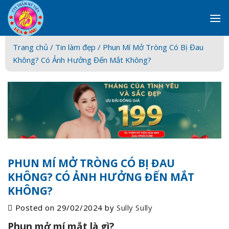
Skip
to
content
Trang chủ /
Tin làm đẹp
/ Phun Mí Mở Tròng Có Bị Đau
Không? Có Ảnh Hưởng Đến Mắt Không?
PHUN MÍ MỞ TRÒNG CÓ BỊ ĐAU
KHÔNG? CÓ ẢNH HƯỞNG ĐẾN MẮT
KHÔNG?
Posted on
29/02/2024
by
Sully Sully
Phun mở mí mắt là gì?