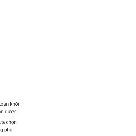
toàn khỏi
cận được.
lựa chọn
ng phụ.