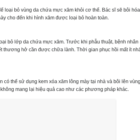
để loại bỏ vùng da chứa mực xăm khỏi cơ thể. Bác sĩ sẽ bôi hóa
 này cho đến khi hình xăm được loại bỏ hoàn toàn.
oại bỏ lớp da chứa mực xăm. Trước khi phẫu thuật, bệnh nhân
t thương hở cần được chữa lành. Thời gian phục hồi mất ít nhấ
ạn có thể sử dụng kem xóa xăm lông mày tại nhà và bôi lên vù
 không mang lại hiệu quả cao như các phương pháp khác.