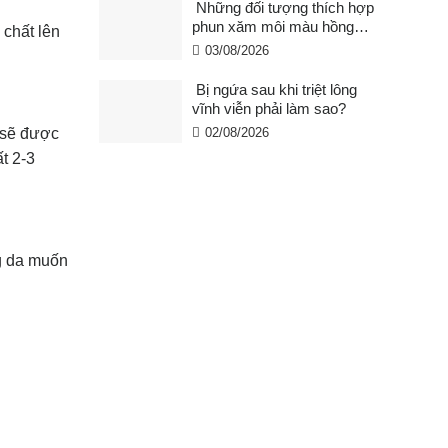
Những đối tượng thích hợp
phun xăm môi màu hồng
 chất lên
cam san hô?
03/08/2026
Bị ngứa sau khi triệt lông
vĩnh viễn phải làm sao?
 sẽ được
02/08/2026
t 2-3
ng da muốn