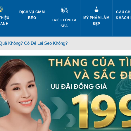
DỊCH VỤ GIẢM
CÂU CH
THIỆU
BÉO
MỸ PHẨM LÀM
KHÁCH
TRIỆT LÔNG &
 ANH
ĐẸP
SPA
Quả Không? Có Để Lại Sẹo Không?