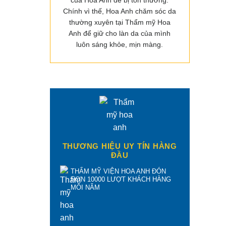
của Hoa Anh dễ bị tổn thương.
Chính vì thế, Hoa Anh chăm sóc da
thường xuyên tại Thẩm mỹ Hoa
Anh để giữ cho làn da của mình
luôn sáng khỏe, mịn màng.
THƯƠNG HIỆU UY TÍN HÀNG
ĐẦU
THẨM MỸ VIỆN HOA ANH ĐÓN
HƠN 10000 LƯỢT KHÁCH HÀNG
MỖI NĂM