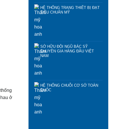
HỆ THỐNG TRANG THIẾT BỊ ĐẠT
TIÊU CHUẨN MỸ
SỞ HỮU ĐỘI NGŨ BÁC SỸ
CHUYÊN GIA HÀNG ĐẦU VIỆT
NAM
HỆ THỐNG CHUỖI CƠ SỞ TOÀN
QUỐC
 thống
 nhau ở