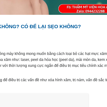
KHÔNG? CÓ ĐỂ LẠI SẸO KHÔNG?
lông mày không mong muốn bằng cách loại bỏ các hạt mực xăm
 xăm như: laser, peel da hóa học (peel da), mài mòn da, kem 
ser với thời lượng xung cực ngắn để điều trị mục tiêu chính xác
để điều trị các vấn đề như xóa hình xăm, trị nám, vấn đề sắc tố