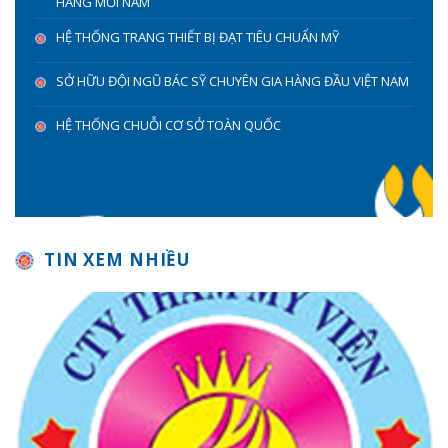
HÀNG MỖI NĂM
HỆ THỐNG TRANG THIẾT BỊ ĐẠT TIÊU CHUẨN MỸ
SỞ HỮU ĐỘI NGŨ BÁC SỸ CHUYÊN GIA HÀNG ĐẦU VIỆT NAM
HỆ THỐNG CHUỖI CƠ SỞ TOÀN QUỐC
TIN XEM NHIỀU