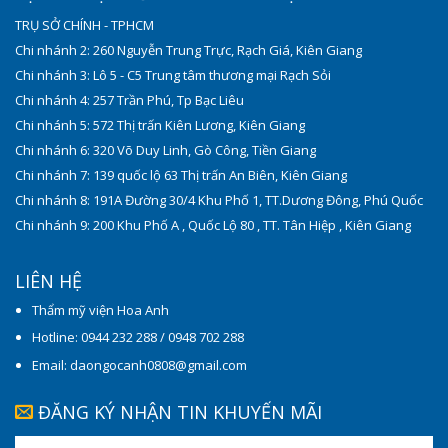
TRỤ SỞ CHÍNH - TPHCM
Chi nhánh 2: 260 Nguyễn Trung Trực, Rạch Giá, Kiên Giang
Chi nhánh 3: Lô 5 - C5 Trung tâm thương mại Rạch Sỏi
Chi nhánh 4: 257 Trần Phú, Tp Bạc Liêu
Chi nhánh 5: 572 Thị trấn Kiên Lương, Kiên Giang
Chi nhánh 6: 320 Võ Duy Linh, Gò Công, Tiền Giang
Chi nhánh 7: 139 quốc lộ 63 Thị trấn An Biên, Kiên Giang
Chi nhánh 8: 191A Đường 30/4 Khu Phố 1, TT.Dương Đông, Phú Quốc
Chi nhánh 9: 200 Khu Phố A , Quốc Lộ 80 , TT. Tân Hiệp , Kiên Giang
LIÊN HỆ
Thẩm mỹ viện Hoa Anh
Hotline: 0944 232 288 / 0948 702 288
Email: daongocanh0808@gmail.com
ĐĂNG KÝ NHẬN TIN KHUYẾN MÃI