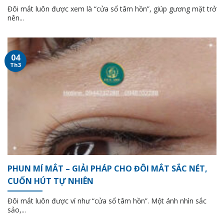
Đôi mắt luôn được xem là “cửa sổ tâm hồn”, giúp gương mặt trở
nên...
04
Th3
PHUN MÍ MẮT – GIẢI PHÁP CHO ĐÔI MẮT SẮC NÉT,
CUỐN HÚT TỰ NHIÊN
Đôi mắt luôn được ví như “cửa sổ tâm hồn”. Một ánh nhìn sắc
sảo,...