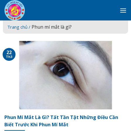
Skip
to
content
Phun mí mắt là gì?
Trang chủ /
22
Th3
Phun Mí Mắt Là Gì? Tất Tần Tật Những Điều Cần
Biết Trước Khi Phun Mí Mắt