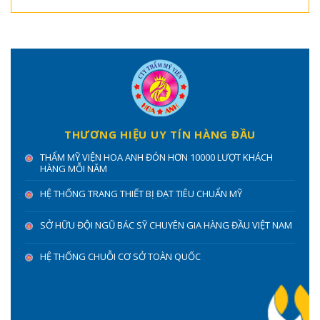
THƯƠNG HIỆU UY TÍN HÀNG ĐẦU
THẨM MỸ VIỆN HOA ANH ĐÓN HƠN 10000 LƯỢT KHÁCH
HÀNG MỖI NĂM
HỆ THỐNG TRANG THIẾT BỊ ĐẠT TIÊU CHUẨN MỸ
SỞ HỮU ĐỘI NGŨ BÁC SỸ CHUYÊN GIA HÀNG ĐẦU VIỆT NAM
HỆ THỐNG CHUỖI CƠ SỞ TOÀN QUỐC